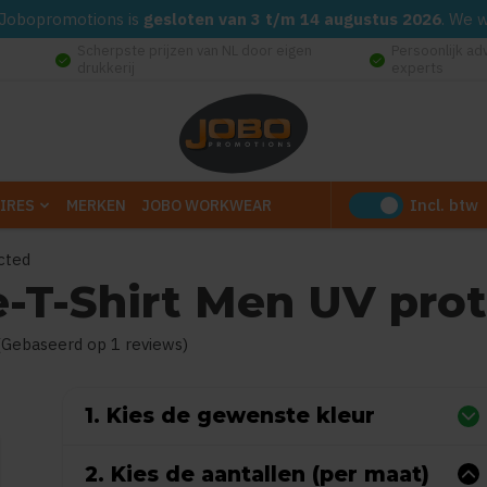
d. Jobopromotions is
gesloten van 3 t/m 14 augustus 2026
. We 
Scherpste prijzen van NL door eigen
Persoonlijk ad
check_circle
check_circle
drukkerij
experts
Incl. btw
IRES
MERKEN
JOBO WORKWEAR
cted
-T-Shirt Men UV pro
product is
4
van de 5
(Gebaseerd op 1 reviews)
1. Kies de gewenste kleur
2. Kies de aantallen (per maat)