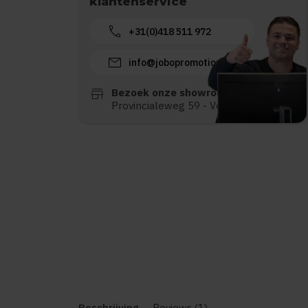
klantenservice
call
+31(0)418 511 972
mail
info@jobopromotions.nl
store
Bezoek onze showroom:
Provincialeweg 59 - Velddriel
Beschrijving
Reviews (1)