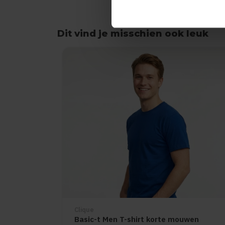
Dit vind je misschien ook leuk
Items van productcarrousel
Clique
Basic-t Men T-shirt korte mouwen