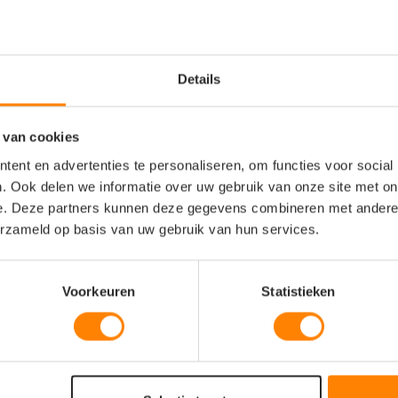
logistiek, bouw, groenvoorziening en
ortverenigingen en outdoor events
hospitality en promotieteams in de
Details
 van cookies
gend polyester met UV-beschermende
ent en advertenties te personaliseren, om functies voor social
wen en een stevige, vormvaste ronde
. Ook delen we informatie over uw gebruik van onze site met on
e. Deze partners kunnen deze gegevens combineren met andere i
gular/Sport fit) voor optimaal
erzameld op basis van uw gebruik van hun services.
tie (moisture-wicking) en sneldrogend
Voorkeuren
Statistieken
uren te voorkomen en een glad