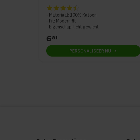
De beoordeling van dit product is
4.5
van d
Materiaal: 100% Katoen
Fit: Modern fit
Eigenschap: licht gewicht
6
81
PERSONALISEER
NU