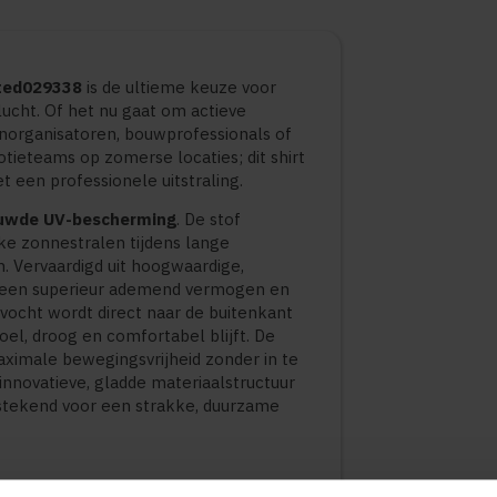
cted029338
is de ultieme keuze voor
lucht. Of het nu gaat om actieve
norganisatoren, bouwprofessionals of
otieteams op zomerse locaties; dit shirt
 een professionele uitstraling.
uwde UV-bescherming
. De stof
ke zonnestralen tijdens lange
n. Vervaardigd uit hoogwaardige,
en een superieur ademend vermogen en
evocht wordt direct naar de buitenkant
oel, droog en comfortabel blijft. De
aximale bewegingsvrijheid zonder in te
innovatieve, gladde materiaalstructuur
itstekend voor een strakke, duurzame