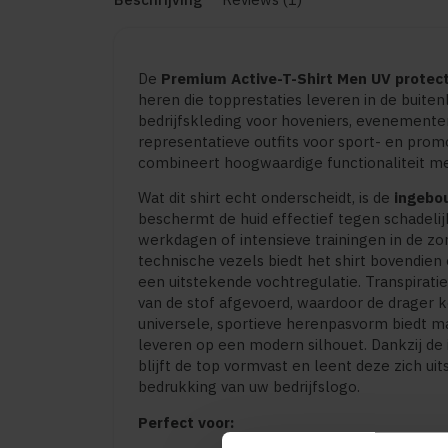
De
Premium Active-T-Shirt Men UV prote
heren die topprestaties leveren in de buiten
bedrijfskleding voor hoveniers, evenemente
representatieve outfits voor sport- en prom
combineert hoogwaardige functionaliteit met
Wat dit shirt echt onderscheidt, is de
ingebo
beschermt de huid effectief tegen schadelij
werkdagen of intensieve trainingen in de zo
technische vezels biedt het shirt bovendi
een uitstekende vochtregulatie. Transpirati
van de stof afgevoerd, waardoor de drager k
universele, sportieve herenpasvorm biedt m
leveren op een modern silhouet. Dankzij de 
blijft de top vormvast en leent deze zich u
bedrukking van uw bedrijfslogo.
Perfect voor: