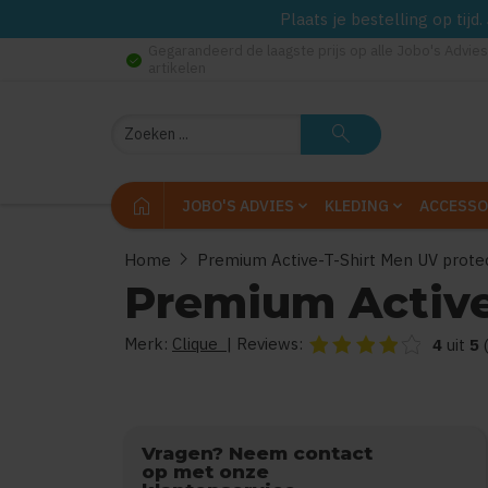
Plaats je bestelling op tij
Gegarandeerd de laagste prijs op alle Jobo's Advies
check_circle
artikelen
Zoeken
search
home
JOBO'S ADVIES
KLEDING
ACCESSO
chevron_right
Home
Premium Active-T-Shirt Men UV prote
Premium Active
Merk:
Clique
| Reviews:
De beoordeling van dit 
4
uit
5
Vragen? Neem contact
op met onze