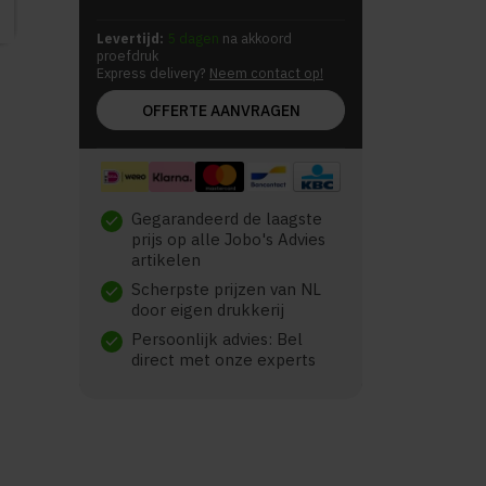
Levertijd:
5 dagen
na akkoord
proefdruk
Express delivery?
Neem contact op!
OFFERTE AANVRAGEN
Gegarandeerd de laagste
check
prijs op alle Jobo's Advies
artikelen
Scherpste prijzen van NL
check
door eigen drukkerij
Persoonlijk advies: Bel
check
direct met onze experts