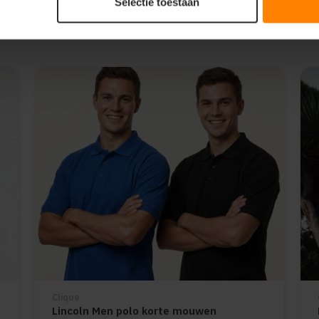
Selectie toestaan
Clique
Lincoln Men polo korte mouwen