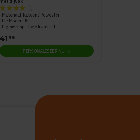
met zijvak
De beoordeling van dit product is
4
van de 5
Materiaal: Katoen / Polyester
Fit: Modern fit
Eigenschap: Hoge kwaliteit
41
39
PERSONALISEER
NU