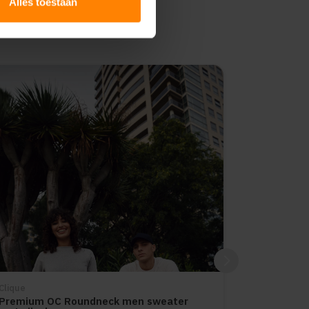
Alles toestaan
Clique
Premium OC Roundneck men sweater