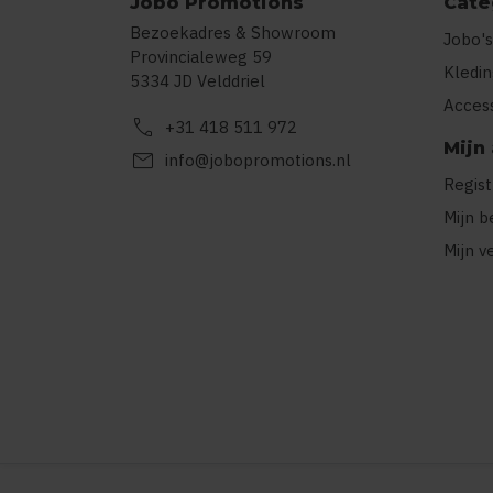
Jobo Promotions
Cate
Bezoekadres & Showroom
Jobo's
Provincialeweg 59
Kledi
5334 JD Velddriel
Acces
call
+31 418 511 972
Mijn
mail
info@jobopromotions.nl
Regis
Mijn b
Mijn v