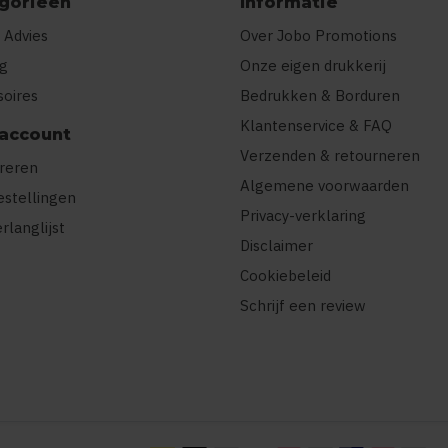
gorieën
Informatie
 Advies
Over Jobo Promotions
ng
Onze eigen drukkerij
soires
Bedrukken & Borduren
Klantenservice & FAQ
 account
Verzenden & retourneren
treren
Algemene voorwaarden
estellingen
Privacy-verklaring
erlanglijst
Disclaimer
Cookiebeleid
Schrijf een review