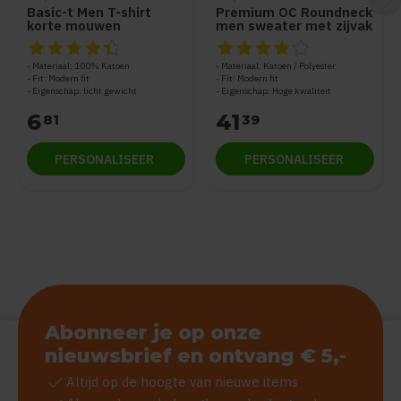
Basic-t Men T-shirt
Premium OC Roundneck
korte mouwen
men sweater met zijvak
De beoordeling van dit product is
De beoordeling van dit produc
4.5
van de 5
Materiaal: 100% Katoen
Materiaal: Katoen / Polyester
Fit: Modern fit
Fit: Modern fit
Eigenschap: licht gewicht
Eigenschap: Hoge kwaliteit
6
41
81
39
PERSONALISEER
PERSONALISEER
Abonneer je op onze
nieuwsbrief en ontvang € 5,-
check
Altijd op de hoogte van nieuwe items