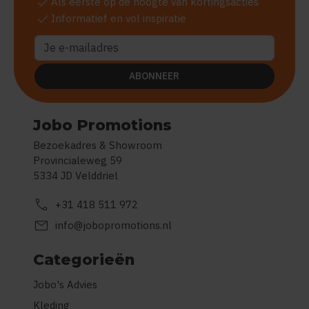
check
Als eerste op de hoogte van kortingsacties
check
Informatief en vol inspiratie
ABONNEER
Jobo Promotions
Bezoekadres & Showroom
Provincialeweg 59
5334 JD Velddriel
call
+31 418 511 972
mail
info@jobopromotions.nl
Categorieën
Jobo's Advies
Kleding