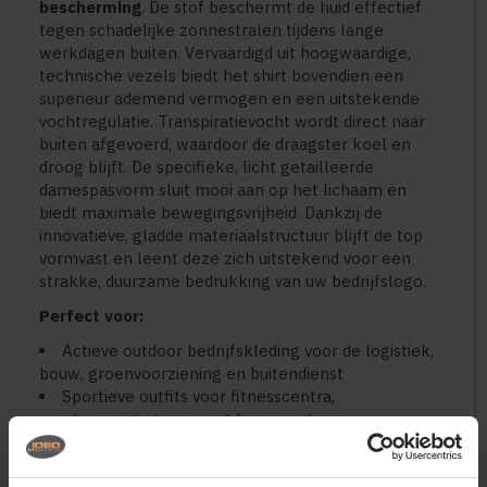
bescherming
. De stof beschermt de huid effectief
tegen schadelijke zonnestralen tijdens lange
werkdagen buiten. Vervaardigd uit hoogwaardige,
technische vezels biedt het shirt bovendien een
superieur ademend vermogen en een uitstekende
vochtregulatie. Transpiratievocht wordt direct naar
buiten afgevoerd, waardoor de draagster koel en
droog blijft. De specifieke, licht getailleerde
damespasvorm sluit mooi aan op het lichaam en
biedt maximale bewegingsvrijheid. Dankzij de
innovatieve, gladde materiaalstructuur blijft de top
vormvast en leent deze zich uitstekend voor een
strakke, duurzame bedrukking van uw bedrijfslogo.
Perfect voor:
Actieve outdoor bedrijfskleding voor de logistiek,
bouw, groenvoorziening en buitendienst
Sportieve outfits voor fitnesscentra,
sportverenigingen en outdoor events
Uniforme kleding voor strandpaviljoens, hospitality
en promotieteams in de zomer