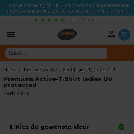
Plaats je bestelling op tijd. Jobopromotions is
gesloten van
3 t/m 14 augustus 2026
. We wensen je een fijne vakantie
check_circle
Gegarandeerd de laagste prijs op alle Jobo's Advies artikelen
person
shopping_cart
Zoeken
search
chevron_right
Home
Premium Active-T-Shirt ladies UV protected
Premium Active-T-Shirt ladies UV
protected
Merk:
Clique
0
uit
5
(Gebaseerd op 0 reviews)
1. Kies de gewenste kleur