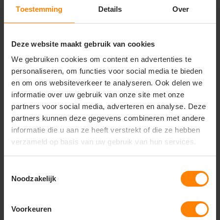
Belangrijkste kenmerken:
Toestemming
Details
Over
Materiaal:
100% functioneel en sneldrogend
polyester met UV-beschermende eigenschappen
Design:
Sportief ontwerp met korte mouwen en
Deze website maakt gebruik van cookies
een comfortabel afgewerkte halslijn
We gebruiken cookies om content en advertenties te
Pasvorm:
Ergonomische, licht getailleerde
personaliseren, om functies voor social media te bieden
damespasvorm (Ladies fit) voor optimaal comfort
en om ons websiteverkeer te analyseren. Ook delen we
Functionaliteit:
Uitstekende vochtregulatie
(moisture-wicking) en sneldrogend vermogen
informatie over uw gebruik van onze site met onze
Afwerking:
Sterke, platte naden om schuren te
partners voor social media, adverteren en analyse. Deze
voorkomen en een glad oppervlak voor een strakke
partners kunnen deze gegevens combineren met andere
bedrukking
informatie die u aan ze heeft verstrekt of die ze hebben
verzameld op basis van uw gebruik van hun services.
Toestemmingsselectie
Vragen? Neem contact
Noodzakelijk
op met onze
klantenservice
Voorkeuren
call
+31(0)418 511 972