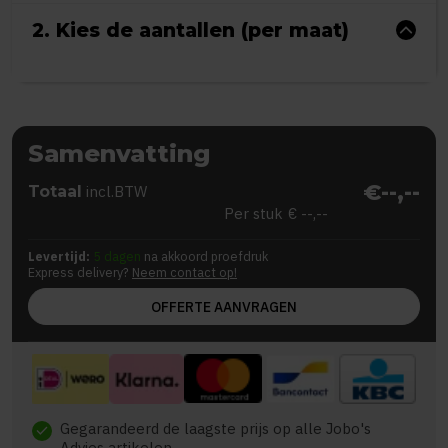
2. Kies de aantallen (per maat)
Samenvatting
€--,--
Totaal
incl.BTW
Per stuk
€ --,--
Levertijd:
5 dagen
na akkoord proefdruk
Express delivery?
Neem contact op!
OFFERTE AANVRAGEN
Gegarandeerd de laagste prijs op alle Jobo's
check
Advies artikelen