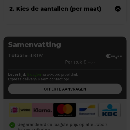
2. Kies de aantallen (per maat)
Samenvatting
€--,--
Totaal
incl.BTW
Per stuk
€ --,--
Levertijd:
5 dagen
na akkoord proefdruk
Express delivery?
Neem contact op!
OFFERTE AANVRAGEN
Gegarandeerd de laagste prijs op alle Jobo's
check
Advies artikelen