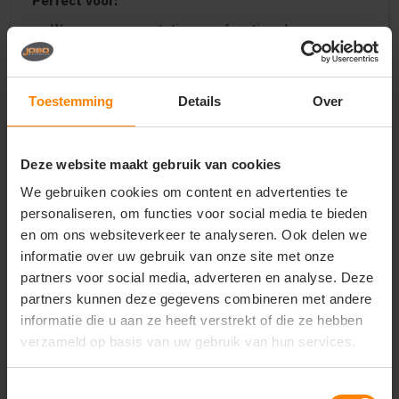
Perfect voor:
Warme, representatieve en functionele
bedrijfskleding voor heren in de bouw, logistiek,
techniek en buitendienst
Uniforme winterkleding voor outdoor-sportteams,
Toestemming
Details
Over
verenigingen en evenementencrews
Stijlvolle en duurzame merchandise voor merken
en zakelijke relatiegeschenken
Deze website maakt gebruik van cookies
Belangrijkste kenmerken:
We gebruiken cookies om content en advertenties te
Materiaal:
Winddicht en waterafstotend softshell
personaliseren, om functies voor social media te bieden
(WP 5000mm / MVP 1000g/m²) gecombineerd met
en om ons websiteverkeer te analyseren. Ook delen we
een warme vulling
Pasvorm:
Moderne herenpasvorm voor een
informatie over uw gebruik van onze site met onze
stijlvol, sportief en professioneel silhouet
partners voor social media, adverteren en analyse. Deze
Design:
Vaste capuchon, drie buitenzakken met
partners kunnen deze gegevens combineren met andere
SBS-ritsen, één binnenzak en een borduurrits
informatie die u aan ze heeft verstrekt of die ze hebben
Comfort:
Uitstekende isolatie met behoud van
verzameld op basis van uw gebruik van hun services.
flexibiliteit en optimaal ademend vermogen
Veredeling:
Binnenrits aanwezig voor het
Toestemmingsselectie