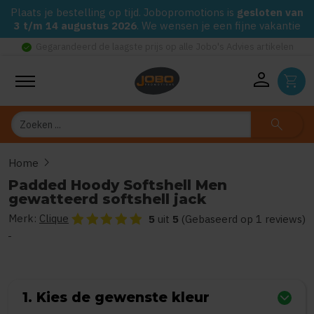
Plaats je bestelling op tijd. Jobopromotions is
gesloten van
3 t/m 14 augustus 2026
. We wensen je een fijne vakantie
check_circle
Gegarandeerd de laagste prijs op alle Jobo's Advies artikelen
person
shopping_cart
Zoeken
search
chevron_right
Home
Padded Hoody Softshell Men gewatteerd softshell jack
Padded Hoody Softshell Men
gewatteerd softshell jack
Merk:
Clique
De beoordeling van dit product is
5
van de 5
5
uit
5
(Gebaseerd op 1 reviews)
1. Kies de gewenste kleur