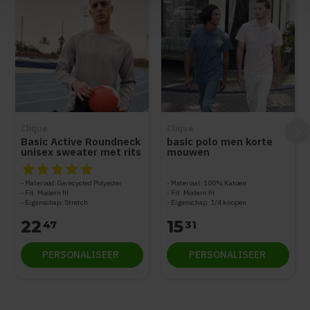
Clique
Clique
Basic Active Roundneck
basic polo men korte
unisex sweater met rits
mouwen
op de mouw
De beoordeling van dit product is
5
van de 5
Materiaal: Gerecycled Polyester
Materiaal: 100% Katoen
Fit: Modern fit
Fit: Modern fit
Eigenschap: Stretch
Eigenschap: 1/4 knopen
22
15
47
31
PERSONALISEER
PERSONALISEER