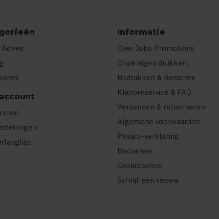
gorieën
Informatie
 Advies
Over Jobo Promotions
ng
Onze eigen drukkerij
soires
Bedrukken & Borduren
Klantenservice & FAQ
 account
Verzenden & retourneren
treren
Algemene voorwaarden
estellingen
Privacy-verklaring
erlanglijst
Disclaimer
Cookiebeleid
Schrijf een review