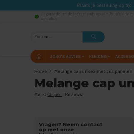
Plaats je bestelling op tij
Gegarandeerd de laagste prijs op alle Jobo's Advies
check_circle
artikelen
Zoeken
search
home
JOBO'S ADVIES
KLEDING
ACCESSO
chevron_right
Home
Melange cap unisex met zes panelen
Melange cap un
Merk:
Clique
| Reviews:
0
uit
5
Vragen? Neem contact
op met onze