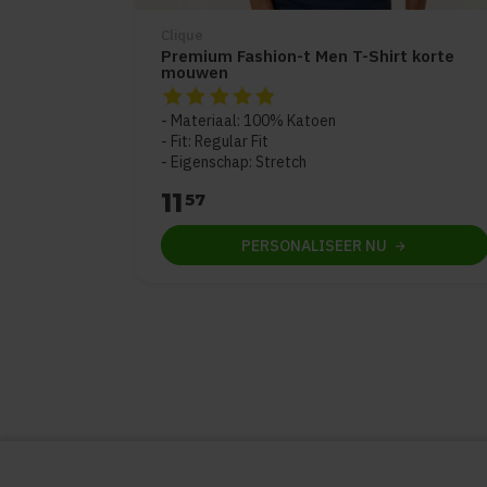
Clique
Premium Fashion-t Men T-Shirt korte
mouwen
De beoordeling van dit product is
5
van de 
Materiaal: 100% Katoen
Fit: Regular Fit
Eigenschap: Stretch
11
57
PERSONALISEER
NU