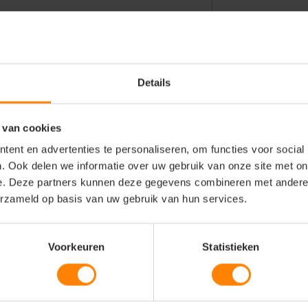
ng voor de retail, horeca en creatieve
teams, beurspersoneel en
Details
ise voor sportclubs, lifestylemerken
 van cookies
ent en advertenties te personaliseren, om functies voor social
-panel) met een stijlvolle, unieke
. Ook delen we informatie over uw gebruik van onze site met on
e. Deze partners kunnen deze gegevens combineren met andere i
ij de handige en eenvoudig verstelbare
erzameld op basis van uw gebruik van hun services.
mix die comfortabel aanvoelt en zijn
atie-oogjes voor een optimaal
Voorkeuren
Statistieken
die gemakkelijk te combineren is met