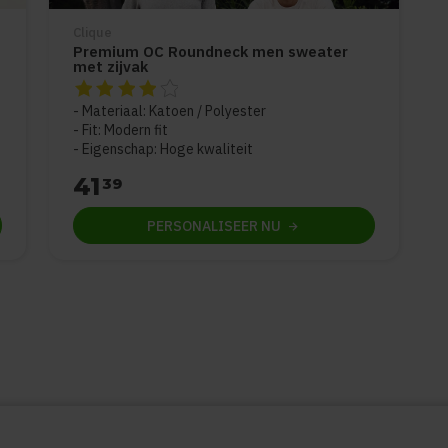
Clique
Premium OC Roundneck men sweater
met zijvak
5
De beoordeling van dit product is
4
van de 5
Materiaal: Katoen / Polyester
Fit: Modern fit
Eigenschap: Hoge kwaliteit
41
39
PERSONALISEER
NU