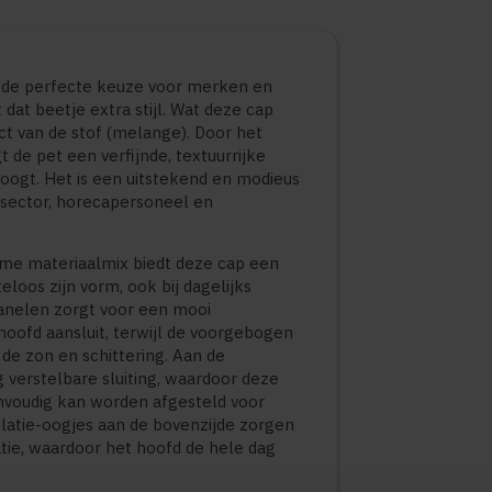
 de perfecte keuze voor merken en
dat beetje extra stijl. Wat deze cap
ct van de stof (melange). Door het
t de pet een verfijnde, textuurrijke
c oogt. Het is een uitstekend en modieus
lsector, horecapersoneel en
ame materiaalmix biedt deze cap een
loos zijn vorm, ook bij dagelijks
panelen zorgt voor een mooi
hoofd aansluit, terwijl de voorgebogen
e zon en schittering. Aan de
g verstelbare sluiting, waardoor deze
nvoudig kan worden afgesteld voor
atie-oogjes aan de bovenzijde zorgen
tie, waardoor het hoofd de hele dag