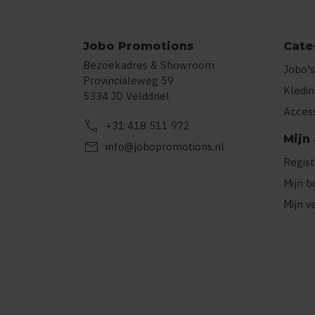
Jobo Promotions
Cate
Bezoekadres & Showroom
Jobo's
Provincialeweg 59
Kledi
5334 JD Velddriel
Acces
call
+31 418 511 972
Mijn
mail
info@jobopromotions.nl
Regis
Mijn b
Mijn v