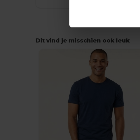
Dit vind je misschien ook leuk
Items van productcarrousel