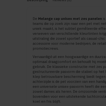
De
Melange cap unisex met zes panelen
is
teams die op zoek zijn naar een pet met net 
uniek maakt, is het subtiel gemêleerde effe
verweven van verschillende kleurtinten krijg
uitstraling die zowel sportief als casual-chi
accessoire voor moderne bedrijven, de retai
promotiecrews.
Vervaardigd uit een hoogwaardige en duurz
optimaal draagcomfort en behoudt hij moeite
gebruik. De klassieke constructie met zes 
gestructureerde pasvorm die stabiel op het 
klep betrouwbare bescherming biedt tegen d
achterzijde is de pet voorzien van een handi
een universele unisex-pasvorm heeft die ee
zowel dames als heren. De omzoomde ventil
bovendien voor een uitstekende luchtcircula
koel en fris blijft.