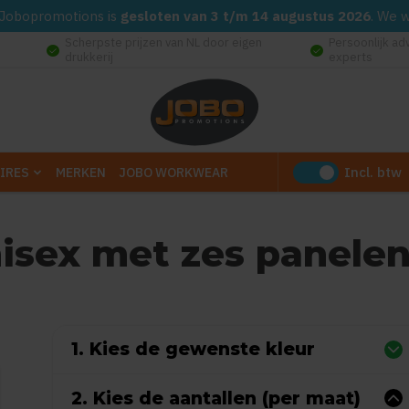
d. Jobopromotions is
gesloten van 3 t/m 14 augustus 2026
. We 
Scherpste prijzen van NL door eigen
Persoonlijk ad
check_circle
check_circle
drukkerij
experts
Incl. btw
IRES
MERKEN
JOBO WORKWEAR
isex met zes panele
(Gebaseerd op 0 reviews)
1. Kies de gewenste kleur
2. Kies de aantallen (per maat)