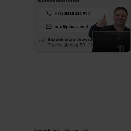
klantenservice
call
+31(0)418 511 972
mail
info@jobopromotions.nl
store
Bezoek onze showroom:
Provincialeweg 59 - Velddriel
Beschrijving
Reviews (0)