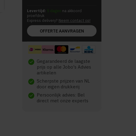
Levertijd:
5 dagen
na akkoord
proefdruk
Express delivery?
Neem contact op!
OFFERTE AANVRAGEN
Gegarandeerd de laagste
check
prijs op alle Jobo's Advies
artikelen
Scherpste prijzen van NL
check
door eigen drukkerij
Persoonlijk advies: Bel
check
direct met onze experts