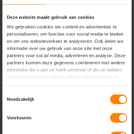
en zacht gekamd katoen
Design:
Stijlvol ontwerp met korte mouwen en
een stevige, vormvaste ronde hals
Deze website maakt gebruik van cookies
Pasvorm:
Moderne herenpasvorm
(Regular/Modern fit) voor een strak en comfortabel
We gebruiken cookies om content en advertenties te
silhouet
personaliseren, om functies voor social media te bieden
Duurzaamheid:
Hoogwaardige afwerking van de
en om ons websiteverkeer te analyseren. Ook delen we
naden voor een lange levensduur en vormbehoud
informatie over uw gebruik van onze site met onze
Afwerking:
Gladde textuur die een optimaal
partners voor social media, adverteren en analyse. Deze
resultaat garandeert bij bedrukken en borduren
partners kunnen deze gegevens combineren met andere
informatie die u aan ze heeft verstrekt of die ze hebben
verzameld op basis van uw gebruik van hun services.
Vragen? Neem contact
op met onze
Toestemmingsselectie
Noodzakelijk
klantenservice
call
+31(0)418 511 972
Voorkeuren
mail
info@jobopromotions.nl