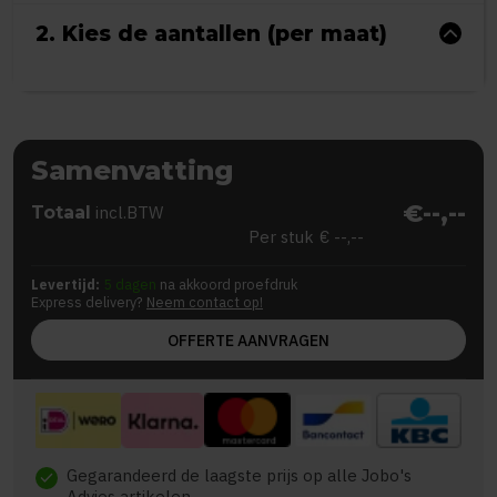
2. Kies de aantallen (per maat)
Samenvatting
€--,--
Totaal
incl.BTW
Per stuk
€ --,--
Levertijd:
5 dagen
na akkoord proefdruk
Express delivery?
Neem contact op!
OFFERTE AANVRAGEN
Gegarandeerd de laagste prijs op alle Jobo's
check
Advies artikelen