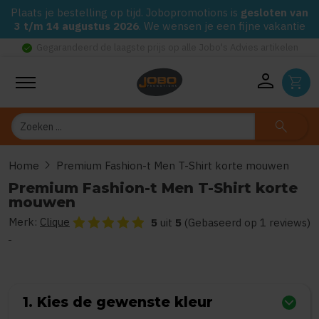
Plaats je bestelling op tijd. Jobopromotions is
gesloten van
3 t/m 14 augustus 2026
. We wensen je een fijne vakantie
check_circle
Gegarandeerd de laagste prijs op alle Jobo's Advies artikelen
person
shopping_cart
Zoeken
search
chevron_right
Home
Premium Fashion-t Men T-Shirt korte mouwen
Premium Fashion-t Men T-Shirt korte
mouwen
Merk:
Clique
De beoordeling van dit product is
5
van de 5
5
uit
5
(Gebaseerd op 1 reviews)
1. Kies de gewenste kleur