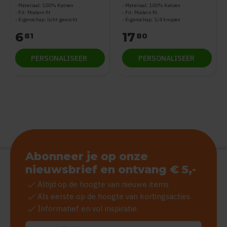
Materiaal: 100% Katoen
Materiaal: 100% Katoen
Fit: Modern fit
Fit: Modern fit
Eigenschap: licht gewicht
Eigenschap: 1/4 knopen
6
17
81
80
PERSONALISEER
PERSONALISEER
Abonneer je op onze
nieuwsbrief en ontvang € 5,-
check
Altijd op de hoogte van nieuwe items
check
Als eerste op de hoogte van kortingsacties
check
Informatief en vol inspiratie