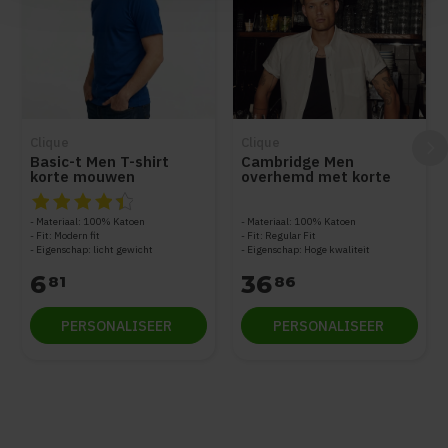
Clique
Clique
Basic-t Men T-shirt
Cambridge Men
korte mouwen
overhemd met korte
mouwen
De beoordeling van dit product is
4.5
van de 5
Materiaal: 100% Katoen
Materiaal: 100% Katoen
Fit: Modern fit
Fit: Regular Fit
Eigenschap: licht gewicht
Eigenschap: Hoge kwaliteit
6
36
81
86
PERSONALISEER
PERSONALISEER