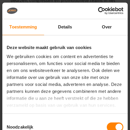
beurzen, congressen en promotionele teams in het
najaar en de winter
Premium en comfortabele merchandise voor
hoogwaardige merken, businessclubs en bedrijven
Toestemming
Details
Over
Belangrijkste kenmerken:
Materiaal:
Hoogwaardige en voorgekrompen
materiaalmix voor optimaal comfort en langdurig
Deze website maakt gebruik van cookies
vormbehoud
Design:
Eigentijds ontwerp met lange mouwen
We gebruiken cookies om content en advertenties te
(Long Sleeve), een klassieke geribde kraag en een
personaliseren, om functies voor social media te bieden
nette knopenlijst
en om ons websiteverkeer te analyseren. Ook delen we
Pasvorm:
Comfortabele herenpasvorm (Regular
informatie over uw gebruik van onze site met onze
fit) voor een professionele en stijlvolle uitstraling
partners voor social media, adverteren en analyse. Deze
Duurzaamheid:
Hoogwaardige afwerking van de
partners kunnen deze gegevens combineren met andere
naden en boorden, bestand tegen frequent dragen
en intensief wassen
informatie die u aan ze heeft verstrekt of die ze hebben
Afwerking:
Fijnmazige, gladde textuur die een
verzameld op basis van uw gebruik van hun services.
superieur resultaat garandeert bij zowel bedrukken
als borduren
Toestemmingsselectie
Noodzakelijk