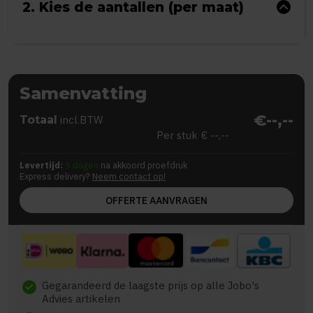
2. Kies de aantallen (per maat)
Samenvatting
€--,--
Totaal
incl.BTW
Per stuk
€ --,--
Levertijd:
5 dagen
na akkoord proefdruk
Express delivery?
Neem contact op!
OFFERTE AANVRAGEN
Gegarandeerd de laagste prijs op alle Jobo's
check
Advies artikelen