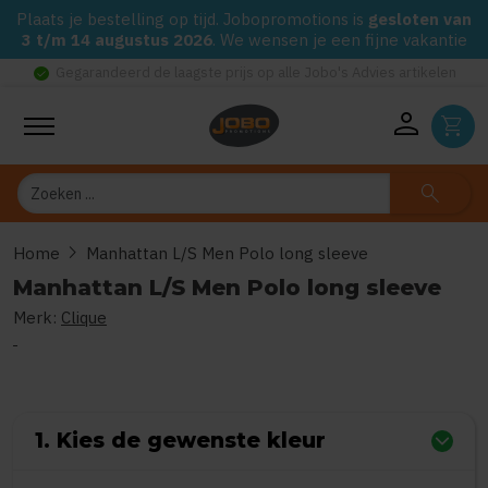
Plaats je bestelling op tijd. Jobopromotions is
gesloten van
3 t/m 14 augustus 2026
. We wensen je een fijne vakantie
check_circle
Gegarandeerd de laagste prijs op alle Jobo's Advies artikelen
person
shopping_cart
Zoeken
search
chevron_right
Home
Manhattan L/S Men Polo long sleeve
Manhattan L/S Men Polo long sleeve
Merk:
Clique
0
uit
5
(Gebaseerd op 0 reviews)
1. Kies de gewenste kleur