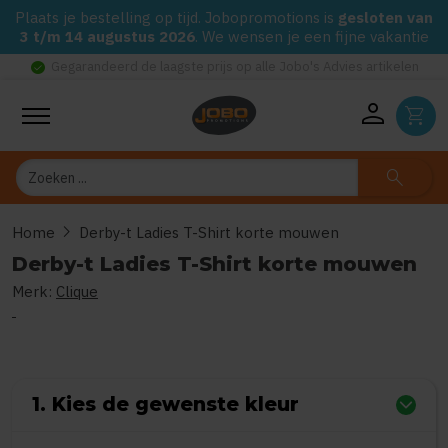
Plaats je bestelling op tijd. Jobopromotions is
gesloten van
3 t/m 14 augustus 2026
. We wensen je een fijne vakantie
check_circle
Gegarandeerd de laagste prijs op alle Jobo's Advies artikelen
person
shopping_cart
Zoeken
search
chevron_right
Home
Derby-t Ladies T-Shirt korte mouwen
Derby-t Ladies T-Shirt korte mouwen
Merk:
Clique
0
uit
5
(Gebaseerd op 0 reviews)
1. Kies de gewenste kleur