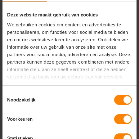
Design:
Sportief en klassiek ontwerp met korte
mouwen en een fijn afgewerkte ronde hals
Pasvorm:
Specifieke, licht getailleerde
Deze website maakt gebruik van cookies
damespasvorm (Ladies fit) voor een mooi en
We gebruiken cookies om content en advertenties te
comfortabel silhouet
personaliseren, om functies voor social media te bieden
Duurzaamheid:
Vormvast en kleurvast materiaal
en om ons websiteverkeer te analyseren. Ook delen we
met versterkte naden voor een lange levensduur
Afwerking:
Gladde textuur die een superieur
informatie over uw gebruik van onze site met onze
resultaat garandeert bij bedrukken en borduren
partners voor social media, adverteren en analyse. Deze
partners kunnen deze gegevens combineren met andere
informatie die u aan ze heeft verstrekt of die ze hebben
verzameld op basis van uw gebruik van hun services.
Vragen? Neem contact
op met onze
Toestemmingsselectie
klantenservice
Noodzakelijk
call
+31(0)418 511 972
Voorkeuren
mail
info@jobopromotions.nl
Statistieken