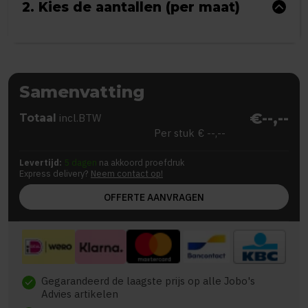
2. Kies de aantallen (per maat)
Samenvatting
€--,--
Totaal
incl.BTW
Per stuk
€ --,--
Levertijd:
5 dagen
na akkoord proefdruk
Express delivery?
Neem contact op!
OFFERTE AANVRAGEN
Gegarandeerd de laagste prijs op alle Jobo's
check
Advies artikelen