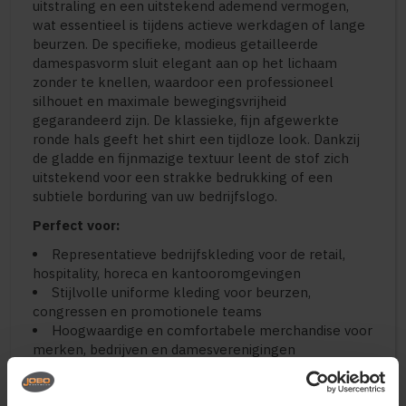
uitstraling en een uitstekend ademend vermogen,
wat essentieel is tijdens actieve werkdagen of lange
beurzen. De specifieke, modieus getailleerde
damespasvorm sluit elegant aan op het lichaam
zonder te knellen, waardoor een professioneel
silhouet en maximale bewegingsvrijheid
gegarandeerd zijn. De klassieke, fijn afgewerkte
ronde hals geeft het shirt een tijdloze look. Dankzij
de gladde en fijnmazige textuur leent de stof zich
uitstekend voor een strakke bedrukking of een
subtiele borduring van uw bedrijfslogo.
Perfect voor:
Representatieve bedrijfskleding voor de retail,
hospitality, horeca en kantooromgevingen
Stijlvolle uniforme kleding voor beurzen,
congressen en promotionele teams
Hoogwaardige en comfortabele merchandise voor
merken, bedrijven en damesverenigingen
Belangrijkste kenmerken: