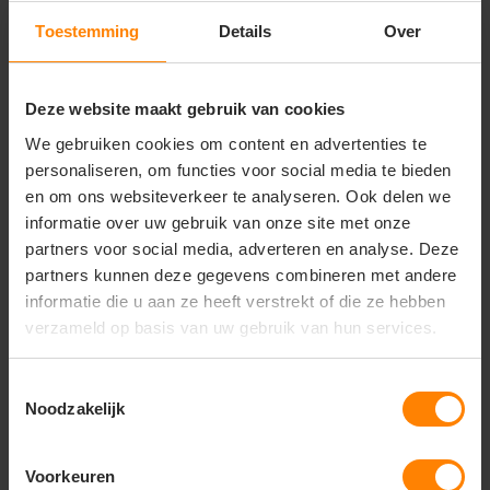
Materiaal:
100% hoogwaardig, voorgekrompen
en zacht gekamd ringgesponnen katoen
Toestemming
Details
Over
Design:
Tijdloos ontwerp met korte mouwen
(Short Sleeve) en een elegant afgewerkte ronde
hals
Deze website maakt gebruik van cookies
Pasvorm:
Modieus getailleerde damespasvorm
(Ladies fit) voor een stijlvolle en comfortabele
We gebruiken cookies om content en advertenties te
uitstraling
personaliseren, om functies voor social media te bieden
Duurzaamheid:
Hoogwaardige afwerking van de
en om ons websiteverkeer te analyseren. Ook delen we
naden en boorden voor een lange levensduur en
informatie over uw gebruik van onze site met onze
optimaal vormbehoud
partners voor social media, adverteren en analyse. Deze
Afwerking:
Gladde textuur die een superieur
partners kunnen deze gegevens combineren met andere
resultaat garandeert bij zowel bedrukken als
borduren
informatie die u aan ze heeft verstrekt of die ze hebben
verzameld op basis van uw gebruik van hun services.
Toestemmingsselectie
Noodzakelijk
Vragen? Neem contact
op met onze
klantenservice
Voorkeuren