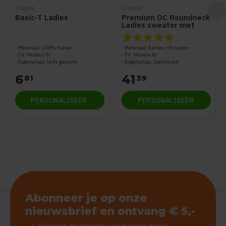
Clique
Clique
Basic-T Ladies
Premium OC Roundneck
Ladies sweater met
zijzak
De beoordeling van dit produc
Materiaal: 100% Katoen
Materiaal: Katoen / Polyester
Fit: Modern fit
Fit: Modern fit
Eigenschap: licht gewicht
Eigenschap: Zachte stof
6
41
81
39
PERSONALISEER
PERSONALISEER
Abonneer je op onze
nieuwsbrief en ontvang € 5,-
Altijd op de hoogte van nieuwe items