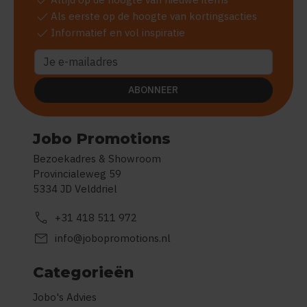
check
check
Als eerste op de hoogte van kortingsacties
check
Informatief en vol inspiratie
ABONNEER
Jobo Promotions
Bezoekadres & Showroom
Provincialeweg 59
5334 JD Velddriel
call
+31 418 511 972
mail
info@jobopromotions.nl
Categorieën
Jobo's Advies