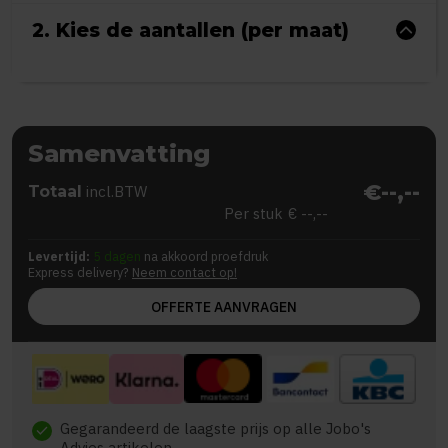
2. Kies de aantallen (per maat)
Samenvatting
€--,--
Totaal
incl.BTW
Per stuk
€ --,--
Levertijd:
5 dagen
na akkoord proefdruk
Express delivery?
Neem contact op!
OFFERTE AANVRAGEN
Gegarandeerd de laagste prijs op alle Jobo's
check
Advies artikelen