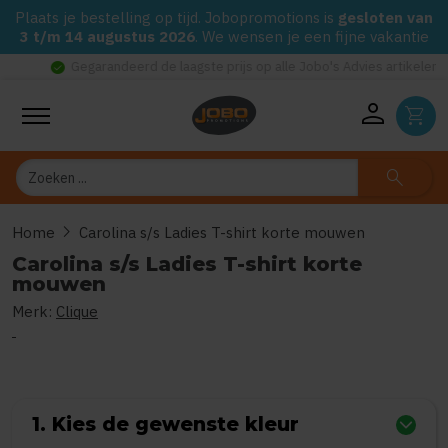
Plaats je bestelling op tijd. Jobopromotions is
gesloten van
3 t/m 14 augustus 2026
. We wensen je een fijne vakantie
check_circle
Gegarandeerd de laagste prijs op alle Jobo's Advies artikelen
person
shopping_cart
Zoeken
search
chevron_right
Home
Carolina s/s Ladies T-shirt korte mouwen
Carolina s/s Ladies T-shirt korte
mouwen
Merk:
Clique
0
uit
5
(Gebaseerd op 0 reviews)
1. Kies de gewenste kleur