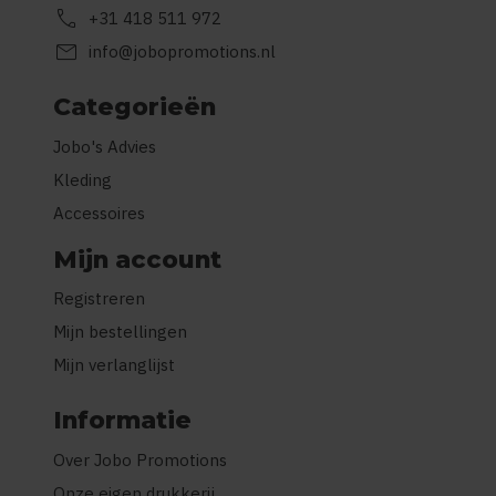
call
+31 418 511 972
mail
info@jobopromotions.nl
Categorieën
Jobo's Advies
Kleding
Accessoires
Mijn account
Registreren
Mijn bestellingen
Mijn verlanglijst
Informatie
Over Jobo Promotions
Onze eigen drukkerij