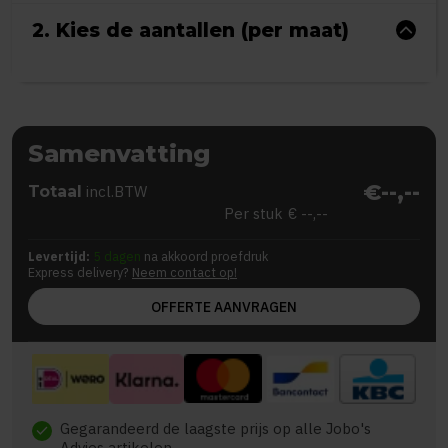
2. Kies de aantallen (per maat)
Samenvatting
€--,--
Totaal
incl.BTW
Per stuk
€ --,--
Levertijd:
5 dagen
na akkoord proefdruk
Express delivery?
Neem contact op!
OFFERTE AANVRAGEN
Gegarandeerd de laagste prijs op alle Jobo's
check
Advies artikelen