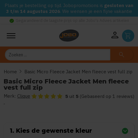
Plaats je bestelling op tijd. Jobopromotions is
gesloten van
3 t/m 14 augustus 2026
. We wensen je een fijne vakantie
check_circle
Gegarandeerd de laagste prijs op alle Jobo's Advies artikelen
person
shopping_cart
Zoeken
search
chevron_right
Home
Basic Micro Fleece Jacket Men fleece vest full zip
Basic Micro Fleece Jacket Men fleece
vest full zip
Merk:
Clique
De beoordeling van dit product is
5
van de 5
5
uit
5
(Gebaseerd op 1 reviews)
1. Kies de gewenste kleur