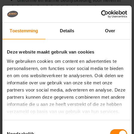
Uniforme en warme bedrijfskleding voor heren in
de bouw, techniek, logistiek en transport
Representatieve kleding voor standbemanning,
buitendiensten en installatieteams
Comfortabele en sportieve merchandise voor
Toestemming
Details
Over
verenigingen, scholen en outdoor-events
Belangrijkste kenmerken:
Materiaal:
100% premium polyester microfleece
Deze website maakt gebruik van cookies
met een effectieve anti-pilling finish tegen pluizen
We gebruiken cookies om content en advertenties te
Design:
Tijdloos ontwerp met een volledige
personaliseren, om functies voor social media te bieden
ritssluiting, opstaande kraag en handige zijzakken
en om ons websiteverkeer te analyseren. Ook delen we
Pasvorm:
Comfortabele en sportieve
herenpasvorm (Regular fit) met voldoende
informatie over uw gebruik van onze site met onze
bewegingsvrijheid
partners voor social media, adverteren en analyse. Deze
Functionaliteit:
Sneldrogend, ademend en licht
partners kunnen deze gegevens combineren met andere
van gewicht; perfect voor het effectieve
informatie die u aan ze heeft verstrekt of die ze hebben
drielagensysteem
verzameld op basis van uw gebruik van hun services.
Duurzaamheid:
Vormvast en kleurvast materiaal
dat ontworpen is voor langdurig en intensief dagelijks
gebruik
Toestemmingsselectie
Noodzakelijk