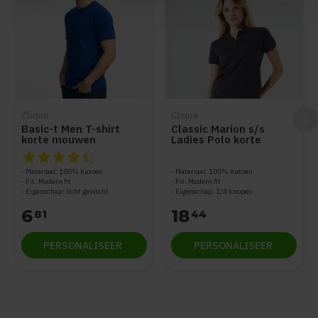
Clique
Clique
Basic-t Men T-shirt
Classic Marion s/s
korte mouwen
Ladies Polo korte
mouwen
De beoordeling van dit product is
4.5
van de 5
Materiaal: 100% Katoen
Materiaal: 100% Katoen
Fit: Modern fit
Fit: Modern fit
Eigenschap: licht gewicht
Eigenschap: 1/4 knopen
6
18
81
44
PERSONALISEER
PERSONALISEER