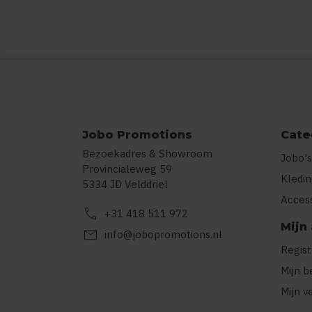
Jobo Promotions
Cate
Bezoekadres & Showroom
Jobo's
Provincialeweg 59
Kledi
5334 JD Velddriel
Acces
call
+31 418 511 972
Mijn
mail
info@jobopromotions.nl
Regis
Mijn b
Mijn v