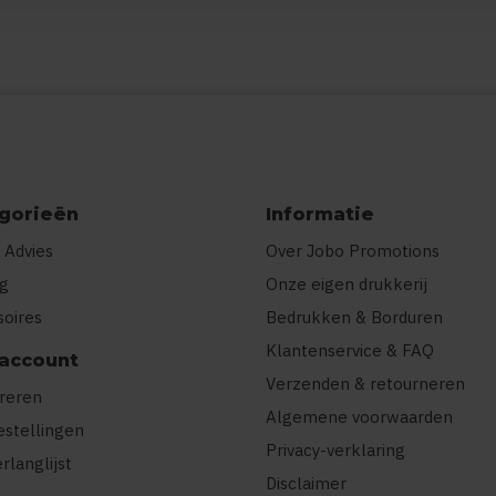
gorieën
Informatie
 Advies
Over Jobo Promotions
ng
Onze eigen drukkerij
soires
Bedrukken & Borduren
Klantenservice & FAQ
 account
Verzenden & retourneren
treren
Algemene voorwaarden
estellingen
Privacy-verklaring
erlanglijst
Disclaimer