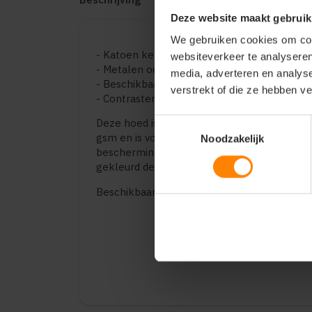
Deze website maakt gebruik
We gebruiken cookies om cont
- Katoen keperstof - 245 gsm
websiteverkeer te analyseren
- Metalen oogjes
media, adverteren en analys
- Beschikbaar in 2 maten
verstrekt of die ze hebben v
- Contrasterende band
Toestemmingsselectie
Deze hoed is gemaakt van geborsteld sport
gsm en is voorzien van metalen oogjes. Een
Noodzakelijk
bescherming tegen de zon. De contrastere
gekleurd detail toe.
Beschikbaar in twee maten: Medium/Large e