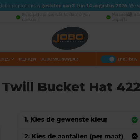
d. Jobopromotions is
gesloten van 3 t/m 14 augustus 2026
. We 
Scherpste prijzen van NL door eigen
Persoonlijk ad
check_circle
check_circle
drukkerij
experts
Incl. btw
IRES
MERKEN
JOBO WORKWEAR
3
 Twill Bucket Hat 42
0
uit
5
(Gebaseerd op 0 reviews)
1. Kies de gewenste kleur
2. Kies de aantallen (per maat)