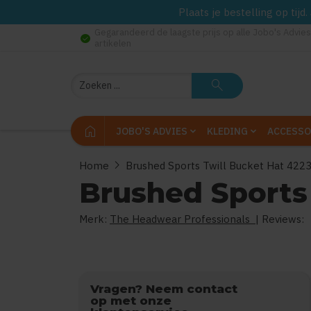
Plaats je bestelling op tij
Gegarandeerd de laagste prijs op alle Jobo's Advies
check_circle
artikelen
Zoeken
search
home
JOBO'S ADVIES
KLEDING
ACCESSO
chevron_right
Home
Brushed Sports Twill Bucket Hat 422
Brushed Sports
Merk:
The Headwear Professionals
| Reviews:
Vragen? Neem contact
op met onze