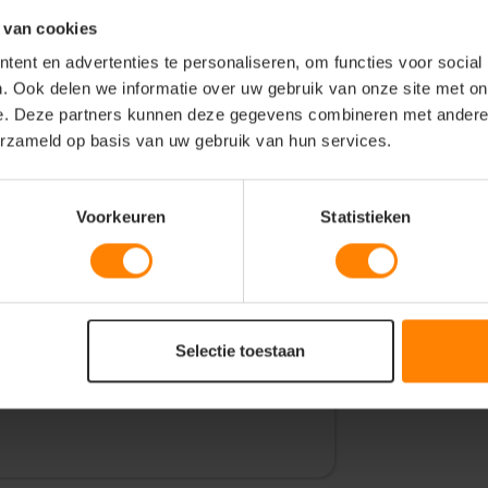
 van cookies
ent en advertenties te personaliseren, om functies voor social
. Ook delen we informatie over uw gebruik van onze site met on
e. Deze partners kunnen deze gegevens combineren met andere i
erzameld op basis van uw gebruik van hun services.
 keperstof met een gewicht van 245
 stijlvolle en comfortabele keuze voor
Voorkeuren
Statistieken
nde band rondom biedt een leuk
n Large/Extra large
Selectie toestaan