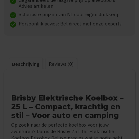
Gegarandeerd de laagste prijs op alle Jobo's
check
Advies artikelen
Scherpste prijzen van NL door eigen drukkerij
check
Persoonlijk advies: Bel direct met onze experts
check
Beschrijving
Reviews (0)
Brisby Elektrische Koelbox –
25 L – Compact, krachtig en
stil – Voor auto en camping
Op zoek naar de perfecte koelbox voor jouw
avonturen? Dan is de Brisby 25 Liter Elektrische
Koelbox Frigobox Deluxe precies wat je nodig hebt!