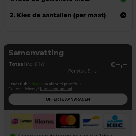
2. Kies de aantallen (per maat)
Samenvatting
€--,--
Totaal
incl.BTW
Per stuk
€ --,--
Levertijd:
5 dagen
na akkoord proefdruk
Express delivery?
Neem contact op!
OFFERTE AANVRAGEN