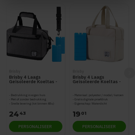
Items van productcarrousel
Brisby
Brisby
Brisby 4 Laags
Brisby 4 Laags
Geïsoleerde Koeltas -
Geïsoleerde Koeltas -
Lunchtas 12 Liter -
Lunchtas 4 liter
Extra Ruimte
Uitvouwbaar
Bedrukking in eigen huis
Materiaal: polyester / modal / katoen
Met of zonder bedrukking
Gratis digitale proefdruk
Snelle levering (tot binnen 48u)
Eigenschap: Waterdicht
24
19
43
01
PERSONALISEER
PERSONALISEER