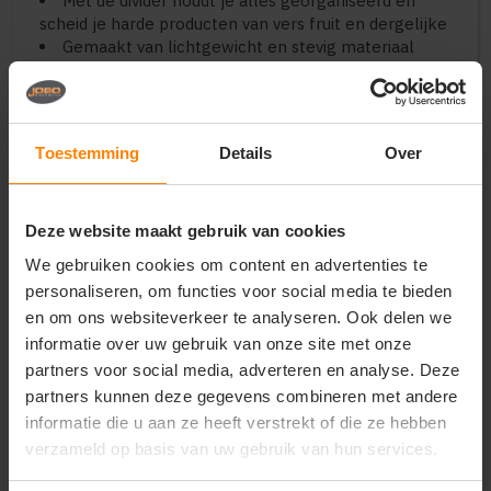
Met de divider houdt je alles georganiseerd en
scheid je harde producten van vers fruit en dergelijke
Gemaakt van lichtgewicht en stevig materiaal
Makkelijk schoon te maken met een vochtige
doek
Goed geïsoleerd om optimale prestaties te
garanderen
Toestemming
Details
Over
Koel- en warmtestand voor veelzijdig gebruik
Voldoet aan de strenge kwaliteitseisen van Brisby
De Brisby koelbox is perfect voor kampeerders en
Deze website maakt gebruik van cookies
outdoorliefhebbers, vakantiegangers en roadtrippers,
We gebruiken cookies om content en advertenties te
festivalgangers, bootbezitters, professionele
chauffeurs, vriendengroepen en gezinnen.
personaliseren, om functies voor social media te bieden
Lichtgewicht en makkelijk schoon te maken.
en om ons websiteverkeer te analyseren. Ook delen we
Deze koelbox is gemaakt van stevig, maar
informatie over uw gebruik van onze site met onze
lichtgewicht materiaal. Ideaal voor in de auto of op
partners voor social media, adverteren en analyse. Deze
de camping!
partners kunnen deze gegevens combineren met andere
Deze koelbox wordt geleverd met een divider, zodat
informatie die u aan ze heeft verstrekt of die ze hebben
je alles georganiseerd kunt bewaren.
verzameld op basis van uw gebruik van hun services.
Vertrouw op de kwaliteit en het gemak van Brisby.