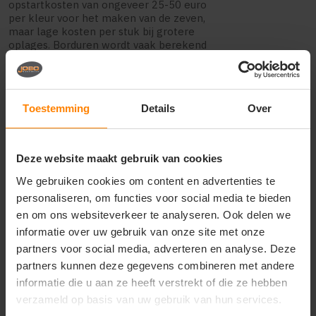
opstartkosten van ongeveer 25-50 euro
per kleur voor het maken van de zeven,
maar lage kosten per stuk bij grotere
oplages. Borduren wordt vaak berekend
per 1000 steken, waarbij een klein logo
ongeveer 5000-8000 steken bevat.
Transferdruk heeft geen kleurtoeslagen
maar hogere kosten per stuk, vooral
Toestemming
Details
Over
interessant voor kleine oplages.
Staffelprijzen zorgen ervoor dat de prijs
Deze website maakt gebruik van cookies
per polo daalt bij grotere aantallen.
Typische staffels zijn 25, 50, 100 en 250
We gebruiken cookies om content en advertenties te
stuks. Bij 25 polo's kan de bedrukking 8-12
personaliseren, om functies voor social media te bieden
euro per stuk kosten, terwijl dit bij 250
stuks daalt naar 3-5 euro per stuk. Deze
en om ons websiteverkeer te analyseren. Ook delen we
prijsverschillen maken het vaak
informatie over uw gebruik van onze site met onze
voordeliger om iets meer te bestellen dan
partners voor social media, adverteren en analyse. Deze
strikt noodzakelijk.
partners kunnen deze gegevens combineren met andere
informatie die u aan ze heeft verstrekt of die ze hebben
Verborgen kosten waar je rekening mee
verzameld op basis van uw gebruik van hun services.
moet houden zijn ontwerpkosten (50-150
euro als je geen print-klaar bestand hebt),