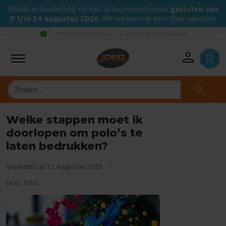
Plaats je bestelling op tijd. Jobopromotions is
gesloten van
3 t/m 14 augustus 2026
. We wensen je een fijne vakantie
check_circle
Scherpste prijzen van NL door eigen drukkerij
person
shopping_cart
Zoeken
search
Welke stappen moet ik
doorlopen om polo’s te
laten bedrukken?
Geplaatst op
11 Augustus 2025
Door Jobo