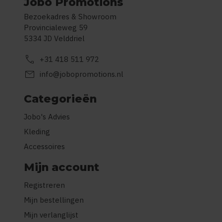
Jobo Promotions
Bezoekadres & Showroom
Provincialeweg 59
5334 JD Velddriel
call
+31 418 511 972
mail
info@jobopromotions.nl
Categorieën
Jobo's Advies
Kleding
Accessoires
Mijn account
Registreren
Mijn bestellingen
Mijn verlanglijst