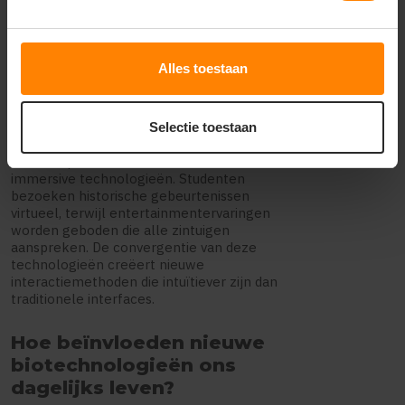
afstand repareren met AR-ondersteuning.
In de retail kunnen klanten producten
virtueel passen of personaliseren, zoals bij
T-shirtbedrukken, waar ontwerpen
Alles toestaan
realtime worden gevisualiseerd op het
product.
Selectie toestaan
Entertainment en onderwijs ondergaan
een complete transformatie door
immersive technologieën. Studenten
bezoeken historische gebeurtenissen
virtueel, terwijl entertainmentervaringen
worden geboden die alle zintuigen
aanspreken. De convergentie van deze
technologieën creëert nieuwe
interactiemethoden die intuïtiever zijn dan
traditionele interfaces.
Hoe beïnvloeden nieuwe
biotechnologieën ons
dagelijks leven?