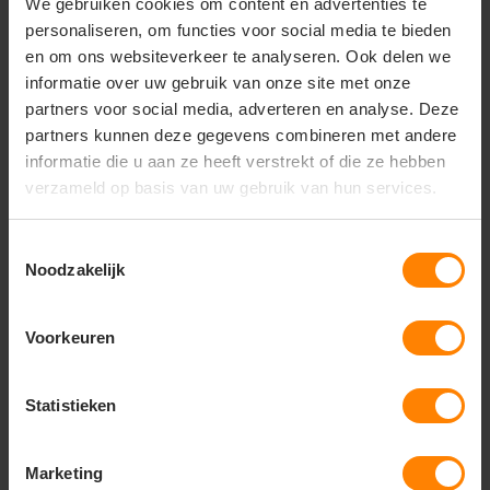
We gebruiken cookies om content en advertenties te
Welke immersive
personaliseren, om functies voor social media te bieden
technologieën worden
en om ons websiteverkeer te analyseren. Ook delen we
mainstream in 2026?
informatie over uw gebruik van onze site met onze
partners voor social media, adverteren en analyse. Deze
Spatial computing creëert in 2026 een
partners kunnen deze gegevens combineren met andere
naadloze integratie tussen fysieke en
informatie die u aan ze heeft verstrekt of die ze hebben
digitale werelden.
Augmentedrealitybrillen
voor dagelijks
verzameld op basis van uw gebruik van hun services.
gebruik vervangen smartphones voor veel
toepassingen, waarbij digitale informatie
direct in het gezichtsveld wordt
Toestemmingsselectie
geprojecteerd. Haptische
Noodzakelijk
feedbacksystemen voegen tastzin toe aan
digitale interacties, waardoor virtuele
ervaringen realistischer worden dan ooit.
Voorkeuren
Voor werk en samenwerking betekenen
deze technologieën dat teams wereldwijd
Statistieken
kunnen samenwerken alsof ze in dezelfde
ruimte zijn. Ontwerpers kunnen 3D-
modellen manipuleren met handgebaren,
Marketing
terwijl technici complexe machines op