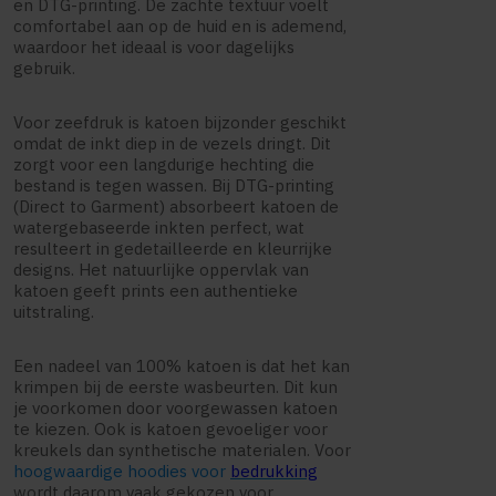
en DTG-printing. De zachte textuur voelt
comfortabel aan op de huid en is ademend,
waardoor het ideaal is voor dagelijks
gebruik.
Voor zeefdruk is katoen bijzonder geschikt
omdat de inkt diep in de vezels dringt. Dit
zorgt voor een langdurige hechting die
bestand is tegen wassen. Bij DTG-printing
(Direct to Garment) absorbeert katoen de
watergebaseerde inkten perfect, wat
resulteert in gedetailleerde en kleurrijke
designs. Het natuurlijke oppervlak van
katoen geeft prints een authentieke
uitstraling.
Een nadeel van 100% katoen is dat het kan
krimpen bij de eerste wasbeurten. Dit kun
je voorkomen door voorgewassen katoen
te kiezen. Ook is katoen gevoeliger voor
kreukels dan synthetische materialen. Voor
hoogwaardige hoodies voor
bedrukking
wordt daarom vaak gekozen voor