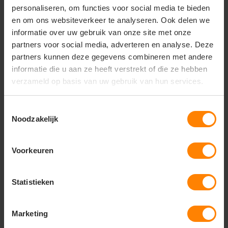
behoudt met extra duurzaamheid. Voor
personaliseren, om functies voor social media te bieden
intensiever gebruik is 50/50 ideaal: deze
en om ons websiteverkeer te analyseren. Ook delen we
blend biedt optimale wasbestendigheid en
informatie over uw gebruik van onze site met onze
vormvastheid.
partners voor social media, adverteren en analyse. Deze
partners kunnen deze gegevens combineren met andere
Deze gemengde materialen zijn bijzonder
kosteneffectief voor promotiekleding. Ze
informatie die u aan ze heeft verstrekt of die ze hebben
krimpen minder dan puur katoen en zijn
verzameld op basis van uw gebruik van hun services.
minder gevoelig voor pilling. De polyester
component zorgt voor betere
kleurvastheid, terwijl het katoen zorgt voor
Toestemmingsselectie
goede inktabsorptie bij zeefdruk. Dit maakt
Noodzakelijk
blends veelzijdig voor verschillende
druktechnieken.
Voorkeuren
Blend
Beste voor
Voordelen
Druktechniek
verhouding
80/20
Statistieken
Dagelijks
Zacht, minimale
Zeefdruk,
katoen-
gebruik
krimp
DTG
polyester
50/50
Marketing
Zeer duurzaam,
Alle
katoen-
Werkkleding
vormvast
technieken