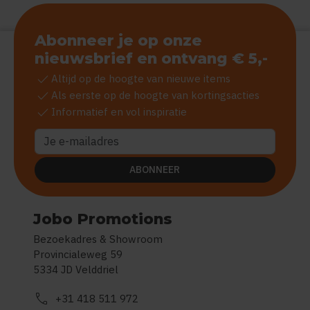
Abonneer je op onze
nieuwsbrief en ontvang € 5,-
check
Altijd op de hoogte van nieuwe items
check
Als eerste op de hoogte van kortingsacties
check
Informatief en vol inspiratie
ABONNEER
Jobo Promotions
Bezoekadres & Showroom
Provincialeweg 59
5334 JD Velddriel
call
+31 418 511 972