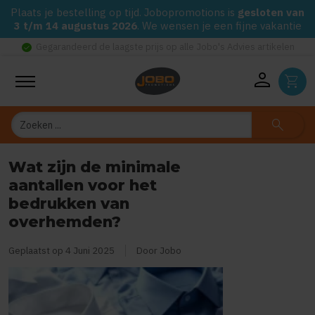
Plaats je bestelling op tijd. Jobopromotions is
gesloten van
3 t/m 14 augustus 2026
. We wensen je een fijne vakantie
check_circle
Gegarandeerd de laagste prijs op alle Jobo's Advies artikelen
person
shopping_cart
Zoeken
search
Wat zijn de minimale
aantallen voor het
bedrukken van
overhemden?
Geplaatst op
4 Juni 2025
Door Jobo