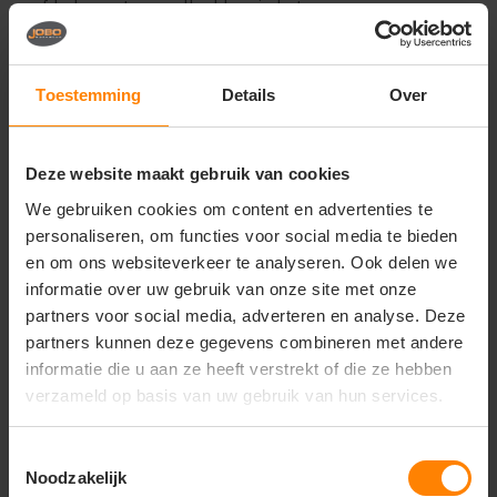
zeefdruk moet voor elke kleur in het
ontwerp een apart zeefdrukraam worden
gemaakt. Dit voorbereidingsproces kost tijd
en materiaal, ongeacht of er 10 of 100
overhemden worden bedrukt.
Toestemming
Details
Over
Materiaalinkoop speelt ook een cruciale
rol. Leveranciers moeten vaak minimale
Deze website maakt gebruik van cookies
hoeveelheden inkt, transfers of
borduurgaren inkopen. Deze materialen
We gebruiken cookies om content en advertenties te
hebben een beperkte houdbaarheid en
personaliseren, om functies voor social media te bieden
moeten efficiënt worden gebruikt om
en om ons websiteverkeer te analyseren. Ook delen we
verspilling te voorkomen. Door minimale
informatie over uw gebruik van onze site met onze
aantallen te hanteren kunnen leveranciers
deze kosten verdelen over meerdere
partners voor social media, adverteren en analyse. Deze
producten.
partners kunnen deze gegevens combineren met andere
informatie die u aan ze heeft verstrekt of die ze hebben
Productie-efficiëntie is een andere
verzameld op basis van uw gebruik van hun services.
belangrijke factor. Het opstarten van
machines, het instellen van de juiste
parameters en het uitvoeren van
Toestemmingsselectie
kwaliteitscontroles kost evenveel tijd voor
Noodzakelijk
5 als voor 50 stuks. Door een minimum te