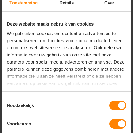
scherp overkomen. Premium stoffen
Toestemming
Details
Over
bieden een gladder oppervlak dat ideaal is
voor gedetailleerde ontwerpen. De
investering in betere kwaliteit loont vooral
Deze website maakt gebruik van cookies
bij intensief gebruik of wanneer de hoodies
je bedrijf representeren.
We gebruiken cookies om content en advertenties te
personaliseren, om functies voor social media te bieden
Hoe kan je besparen op de
en om ons websiteverkeer te analyseren. Ook delen we
kosten van bedrukte
informatie over uw gebruik van onze site met onze
hoodies?
partners voor social media, adverteren en analyse. Deze
partners kunnen deze gegevens combineren met andere
Besparen op bedrukte hoodies begint bij
informatie die u aan ze heeft verstrekt of die ze hebben
slim ontwerpen. Kies voor standaard
hoodie-kleuren zoals zwart, navy of grijs -
verzameld op basis van uw gebruik van hun services.
deze zijn meestal voordeliger dan speciale
kleuren. Vereenvoudig je ontwerp door het
Toestemmingsselectie
aantal kleuren te beperken en vermijd
Noodzakelijk
gradaties of schaduwen die de drukkosten
verhogen. Een effectief één- of
tweekleurig design kan er professioneel
uitzien tegen lagere kosten.
Voorkeuren