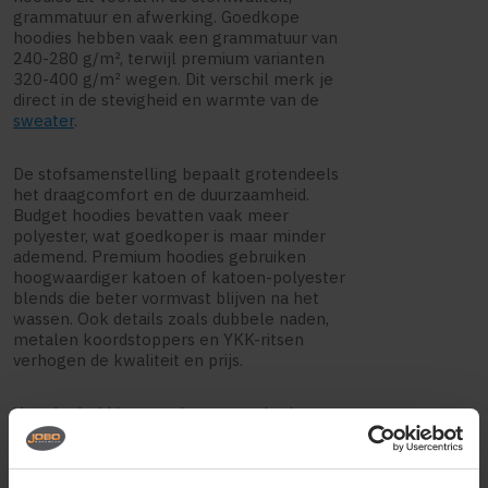
grammatuur en afwerking. Goedkope
hoodies hebben vaak een grammatuur van
240-280 g/m², terwijl premium varianten
320-400 g/m² wegen. Dit verschil merk je
direct in de stevigheid en warmte van de
sweater
.
De stofsamenstelling bepaalt grotendeels
het draagcomfort en de duurzaamheid.
Budget hoodies bevatten vaak meer
polyester, wat goedkoper is maar minder
ademend. Premium hoodies gebruiken
hoogwaardiger katoen of katoen-polyester
blends die beter vormvast blijven na het
wassen. Ook details zoals dubbele naden,
metalen koordstoppers en YKK-ritsen
verhogen de kwaliteit en prijs.
Voor bedrukkingsresultaten maakt de
kwaliteit een merkbaar verschil.
Goedkopere hoodies hebben vaak een
ruwere textuur waardoor prints minder