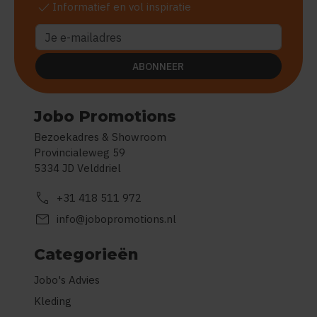
check
Informatief en vol inspiratie
ABONNEER
Jobo Promotions
Bezoekadres & Showroom
Provincialeweg 59
5334 JD Velddriel
call
+31 418 511 972
mail
info@jobopromotions.nl
Categorieën
Jobo's Advies
Kleding