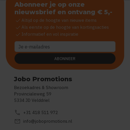
Abonneer je op onze
nieuwsbrief en ontvang € 5,-
check
Altijd op de hoogte van nieuwe items
check
Als eerste op de hoogte van kortingsacties
check
Informatief en vol inspiratie
ABONNEER
Jobo Promotions
Bezoekadres & Showroom
Provincialeweg 59
5334 JD Velddriel
call
+31 418 511 972
mail
info@jobopromotions.nl