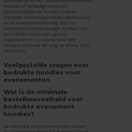
sportevenementen, bedrijfsbijeenkomsten,
festivals of liefdadigheidsacties -
gepersonaliseerde hoodies creëren
blijvende verbindingen tussen deelnemers
en de evenementbeleving. Door te
investeren in hoogwaardige hoodies met
doordachte ontwerpen, geven
organisatoren hun evenement een
tastbare dimensie die lang na afloop blijft
resoneren.
Veelgestelde vragen over
bedrukte hoodies voor
evenementen
Wat is de minimale
bestelhoeveelheid voor
bedrukte evenement
hoodies?
De minimale bestelhoeveelheid varieert
per leverancier, maar ligt meestal tussen