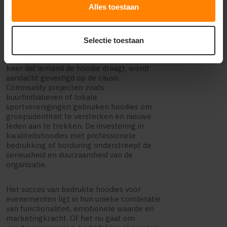
onder supporters.
Alles toestaan
De blijvende waarde van een
trui laten
bedrukken
voor goede doelen ligt in de
Selectie toestaan
continue promotie die ontstaat wanneer
mensen de hoodie blijven dragen. Elke
keer dat iemand de hoodie draagt, wordt
aandacht gevestigd op de cause.
Community projecten zoals
buurtinitiatieven of lokale
sportverenigingen gebruiken hoodies om
groepsidentiteit te versterken en nieuwe
leden aan te trekken. De investering in
kwaliteitshoodies met professionele
bedrukking of borduring onderstreept de
serieusheid en duurzaamheid van de
organisatie.
Het succes van bedrukte hoodies voor
evenementen ligt in hun unieke combinatie
van functionaliteit, emotionele waarde en
marketingkracht. Of het nu gaat om