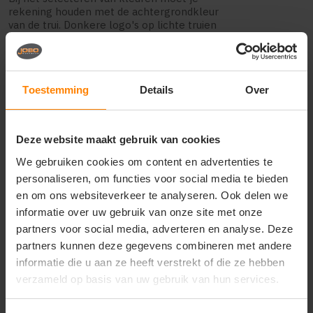
rekening houden met de achtergrondkleur
van de trui. Donkere logo's op lichte truien
en lichte logo's op donkere truien zorgen
voor het beste contrast. Het gebruik van
complementaire kleuren kan een
dynamisch effect creëren, terwijl analoge
Toestemming
Details
Over
kleuren een meer harmonieus geheel
vormen. Voor bedrijven is het belangrijk
om consistent te blijven met de bestaande
huisstijl.
Deze website maakt gebruik van cookies
We gebruiken cookies om content en advertenties te
Pantone-kleuren bieden de meeste
zekerheid voor kleurconsistentie, vooral bij
personaliseren, om functies voor social media te bieden
grote oplages of wanneer je later
en om ons websiteverkeer te analyseren. Ook delen we
bijbestelt. Vermijd het gebruik van te veel
informatie over uw gebruik van onze site met onze
kleuren in één ontwerp, omdat dit niet
partners voor social media, adverteren en analyse. Deze
alleen de kosten verhoogt bij bepaalde
druktechnieken, maar ook de visuele
partners kunnen deze gegevens combineren met andere
impact kan verminderen. Een vuistregel is
informatie die u aan ze heeft verstrekt of die ze hebben
om maximaal drie tot vier kleuren te
verzameld op basis van uw gebruik van hun services.
gebruiken voor een helder en
professioneel resultaat.