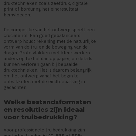
druktechnieken zoals zeefdruk, digitale
print of borduring het eindresultaat
beïnvloeden.
De compositie van het ontwerp speelt een
cruciale rol. Een goed gebalanceerd
ontwerp houdt rekening met de natuurlijke
vorm van de trui en de beweging van de
drager. Grote vlakken met kleur werken
anders op textiel dan op papier, en details
kunnen verloren gaan bij bepaalde
druktechnieken. Het is daarom belangrijk
om het ontwerp vanaf het begin te
ontwikkelen met de eindtoepassing in
gedachten.
Welke bestandsformaten
en resoluties zijn ideaal
voor truibedrukking?
Voor professionele truibedrukking zijn
vectorbestanden in AI, EPS of PDF-