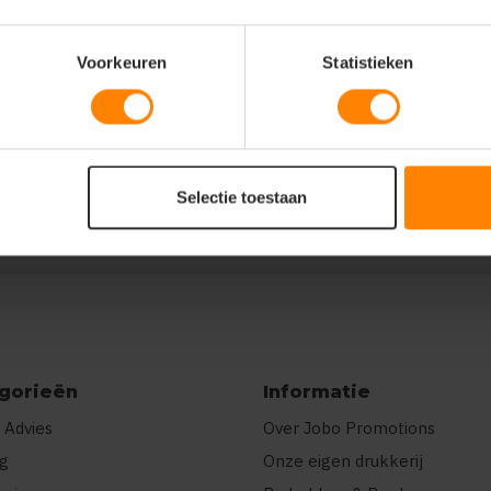
Voorkeuren
Statistieken
m":75},"prnts":
wee kleuren"}]}
Selectie toestaan
gorieën
Informatie
 Advies
Over Jobo Promotions
ng
Onze eigen drukkerij