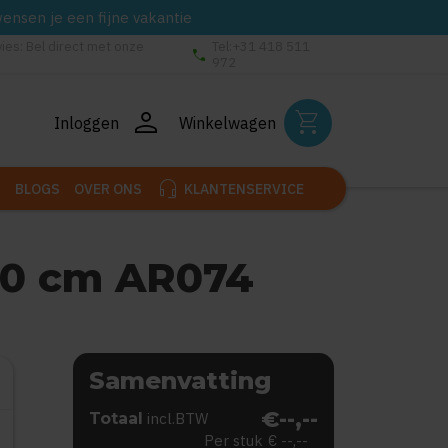
wensen je een fijne vakantie
vies: Bel direct met onze
Tel:+31 418 511
phone
972
person
shopping_cart
Inloggen
Winkelwagen
headset_mic
BLOGS
OVER ONS
KLANTENSERVICE
50 cm AR074
Samenvatting
€--,--
Totaal
incl.BTW
Per stuk
€ --,--