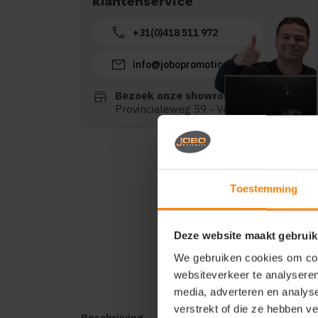
klantenservice
call
+31(0)418 511 972
mail
info@jobopromotions.nl
store
Bezoek onze showroom:
Provincialeweg 59 - Velddriel
Toestemming
Deze website maakt gebruik
We gebruiken cookies om cont
websiteverkeer te analyseren
media, adverteren en analys
verstrekt of die ze hebben v
Beschrijving
Reviews (0)