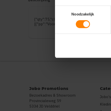
Toestemmingsselectie
Noodzakelijk
{"qty":75,"clr":"Light Grey","szs":{"30 x 50 c
[{"pp":"Voorzijde","pt":"Bedrukking","ct":"T
Jobo Promotions
Cate
Bezoekadres & Showroom
Jobo's
Provincialeweg 59
Kledi
5334 JD Velddriel