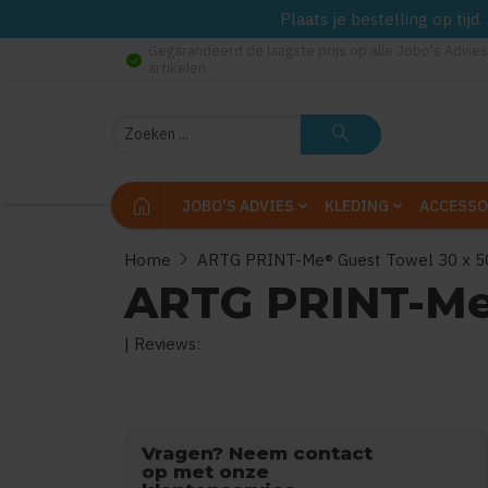
Plaats je bestelling op tij
Gegarandeerd de laagste prijs op alle Jobo's Advies
check_circle
artikelen
Zoeken
search
home
JOBO'S ADVIES
KLEDING
ACCESSO
chevron_right
Home
ARTG PRINT-Me® Guest Towel 30 x 
ARTG PRINT-Me
| Reviews:
0
uit
5
(Gebaseerd op
Vragen? Neem contact
op met onze