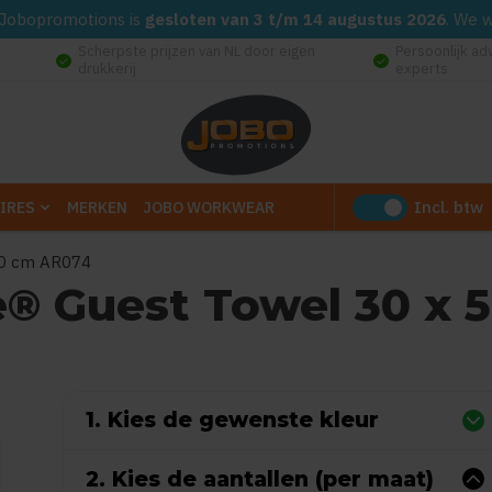
d. Jobopromotions is
gesloten van 3 t/m 14 augustus 2026
. We 
Scherpste prijzen van NL door eigen
Persoonlijk ad
check_circle
check_circle
drukkerij
experts
Incl. btw
IRES
MERKEN
JOBO WORKWEAR
50 cm AR074
® Guest Towel 30 x 
 0 reviews)
1. Kies de gewenste kleur
2. Kies de aantallen (per maat)