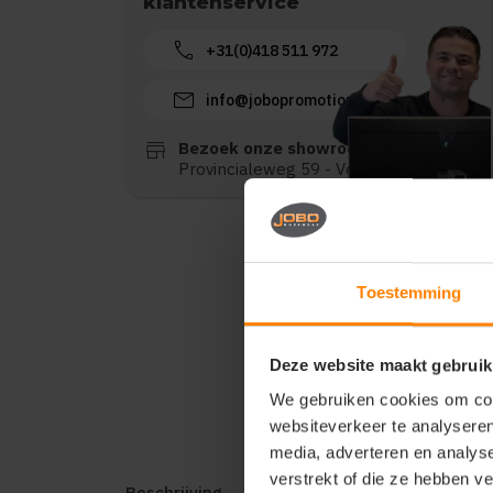
klantenservice
call
+31(0)418 511 972
mail
info@jobopromotions.nl
store
Bezoek onze showroom:
Provincialeweg 59 - Velddriel
Toestemming
Deze website maakt gebruik
We gebruiken cookies om cont
websiteverkeer te analyseren
media, adverteren en analys
verstrekt of die ze hebben v
Beschrijving
Reviews (0)