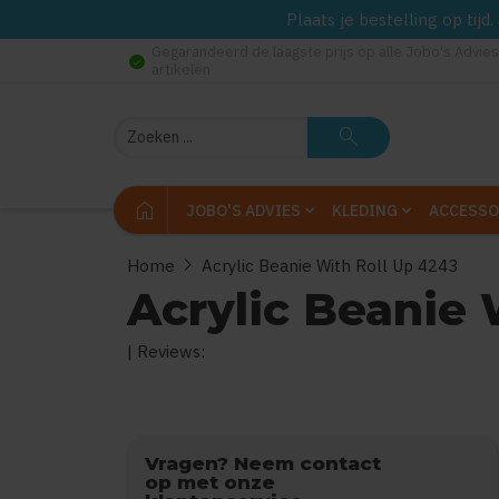
Plaats je bestelling op tij
Gegarandeerd de laagste prijs op alle Jobo's Advies
check_circle
artikelen
Zoeken
search
home
JOBO'S ADVIES
KLEDING
ACCESSO
chevron_right
Home
Acrylic Beanie With Roll Up 4243
Acrylic Beanie 
| Reviews:
0
uit
5
(Gebaseerd op
Vragen? Neem contact
op met onze