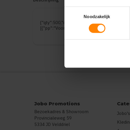
Toestemmingsselectie
Noodzakelijk
{"qty":500,"clr":"Black","szs":{"Onze size":5
[{"pp":"Voorzijde","pt":"Bedrukking","ct":"V
Jobo Promotions
Cate
Bezoekadres & Showroom
Jobo's
Provincialeweg 59
Kledi
5334 JD Velddriel