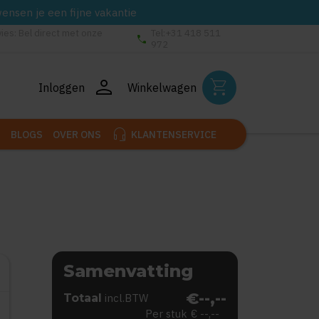
wensen je een fijne vakantie
vies: Bel direct met onze
Tel:+31 418 511
phone
972
person
shopping_cart
Inloggen
Winkelwagen
headset_mic
BLOGS
OVER ONS
KLANTENSERVICE
Samenvatting
€--,--
Totaal
incl.BTW
Per stuk
€ --,--