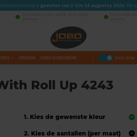
d. Jobopromotions is
gesloten van 3 t/m 14 augustus 2026
. We 
Scherpste prijzen van NL door eigen
Persoonlijk ad
check_circle
check_circle
drukkerij
experts
Incl. btw
IRES
MERKEN
JOBO WORKWEAR
With Roll Up 4243
 0 reviews)
1. Kies de gewenste kleur
2. Kies de aantallen (per maat)