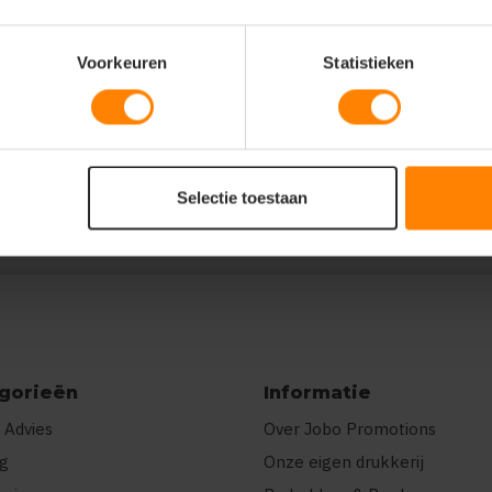
Voorkeuren
Statistieken
00},"prnts":
ier of meer kleuren"}]}
Selectie toestaan
gorieën
Informatie
 Advies
Over Jobo Promotions
ng
Onze eigen drukkerij