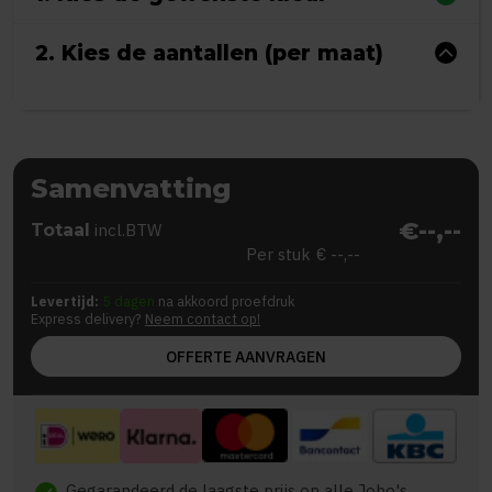
2. Kies de aantallen (per maat)
Samenvatting
€--,--
Totaal
incl.BTW
Per stuk
€ --,--
Levertijd:
5 dagen
na akkoord proefdruk
Express delivery?
Neem contact op!
OFFERTE AANVRAGEN
Gegarandeerd de laagste prijs op alle Jobo's