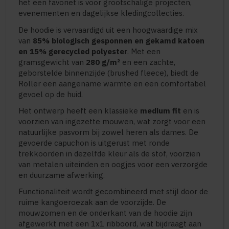
het een favoriet is voor grootschalige projecten,
evenementen en dagelijkse kledingcollecties.
De hoodie is vervaardigd uit een hoogwaardige mix
van
85% biologisch gesponnen en gekamd katoen
en 15% gerecycled polyester
. Met een
gramsgewicht van
280 g/m²
en een zachte,
geborstelde binnenzijde (brushed fleece), biedt de
Roller een aangename warmte en een comfortabel
gevoel op de huid.
Het ontwerp heeft een klassieke
medium fit
en is
voorzien van ingezette mouwen, wat zorgt voor een
natuurlijke pasvorm bij zowel heren als dames. De
gevoerde capuchon is uitgerust met ronde
trekkoorden in dezelfde kleur als de stof, voorzien
van metalen uiteinden en oogjes voor een verzorgde
en duurzame afwerking.
Functionaliteit wordt gecombineerd met stijl door de
ruime kangoeroezak aan de voorzijde. De
mouwzomen en de onderkant van de hoodie zijn
afgewerkt met een 1x1 ribboord, wat bijdraagt aan