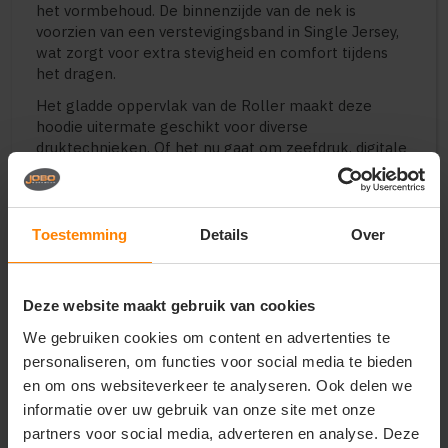
het vormbehoud. De binnenzijde van de nek is
voorzien van een verstevigingsband in Single Jersey,
wat zorgt voor extra stevigheid en comfort tijdens
het dragen.
Het gladde oppervlak van de Roller maakt deze
hoodie uitermate geschikt voor diverse
druktechnieken. Of het nu gaat om zeefdruk, digitale
print (DTG) of borduring, de stof zorgt voor een
scherp en duurzaam resultaat van uw logo of
ontwerp.
Toestemming
Details
Over
Perfect voor
Grootschalige promotiecampagnes en events
Duurzame bedrijfskleding en casual uniformen
Deze website maakt gebruik van cookies
Betaalbare merchandise voor verenigingen en
We gebruiken cookies om content en advertenties te
studenten
personaliseren, om functies voor social media te bieden
Gepersonaliseerde vrijetijdskleding
en om ons websiteverkeer te analyseren. Ook delen we
Startende modemerken met focus op
duurzaamheid
informatie over uw gebruik van onze site met onze
partners voor social media, adverteren en analyse. Deze