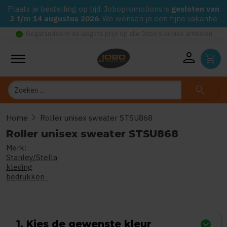
Plaats je bestelling op tijd. Jobopromotions is
gesloten van
3 t/m 14 augustus 2026
. We wensen je een fijne vakantie
check_circle
Gegarandeerd de laagste prijs op alle Jobo's Advies artikelen
person
shopping_cart
Zoeken
search
chevron_right
Home
Roller unisex sweater STSU868
Roller unisex sweater STSU868
Merk:
0
uit
5
(Gebaseerd op 0 reviews
Stanley/Stella
kleding
bedrukken
1. Kies de gewenste kleur