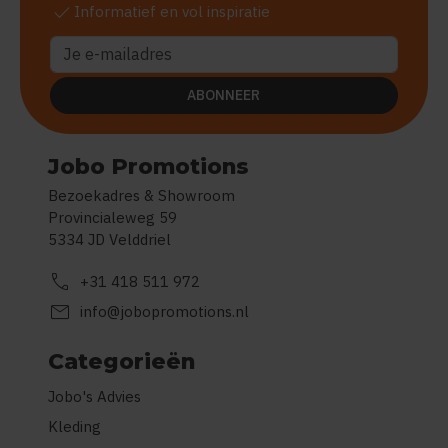
check
Informatief en vol inspiratie
ABONNEER
Jobo Promotions
Bezoekadres & Showroom
Provincialeweg 59
5334 JD Velddriel
call
+31 418 511 972
mail
info@jobopromotions.nl
Categorieën
Jobo's Advies
Kleding