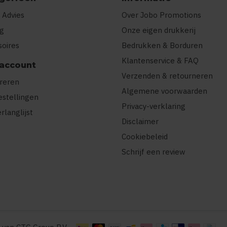
 Advies
Over Jobo Promotions
ng
Onze eigen drukkerij
soires
Bedrukken & Borduren
Klantenservice & FAQ
 account
Verzenden & retourneren
treren
Algemene voorwaarden
estellingen
Privacy-verklaring
erlanglijst
Disclaimer
Cookiebeleid
Schrijf een review