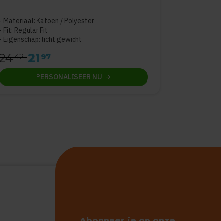
Materiaal: Katoen / Polyester
Fit: Regular Fit
Eigenschap: licht gewicht
24
21
42
97
PERSONALISEER
NU
Abonneer je op onze