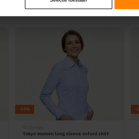
-10%
-
Th Clothes
Tokyo women long sleeve oxford shirt