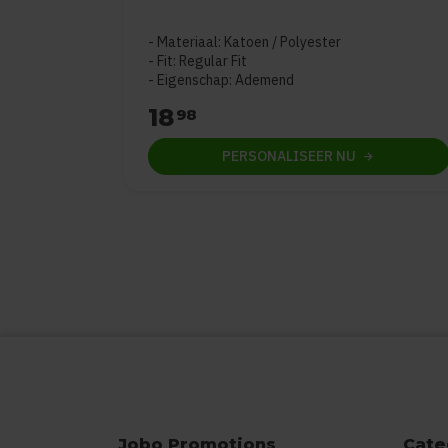
Materiaal: Katoen / Polyester
Fit: Regular Fit
Eigenschap: Ademend
18
98
PERSONALISEER
NU
Jobo Promotions
Cate