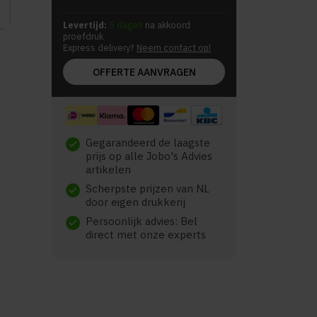
Levertijd:
5 dagen
na akkoord
proefdruk
Express delivery?
Neem contact op!
OFFERTE AANVRAGEN
Gegarandeerd de laagste
check
prijs op alle Jobo's Advies
artikelen
Scherpste prijzen van NL
check
door eigen drukkerij
Persoonlijk advies: Bel
check
direct met onze experts