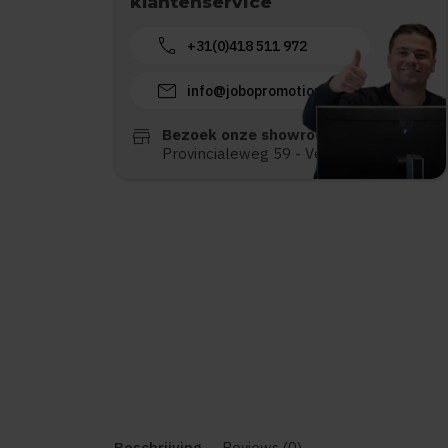
klantenservice
call
+31(0)418 511 972
mail
info@jobopromotions.nl
store
Bezoek onze showroom:
Provincialeweg 59 - Velddriel
Beschrijving
Reviews (0)