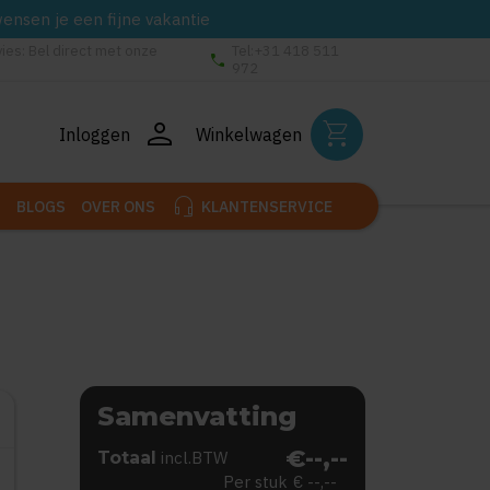
wensen je een fijne vakantie
vies: Bel direct met onze
Tel:+31 418 511
phone
972
person
shopping_cart
Inloggen
Winkelwagen
headset_mic
BLOGS
OVER ONS
KLANTENSERVICE
Samenvatting
€--,--
Totaal
incl.BTW
Per stuk
€ --,--