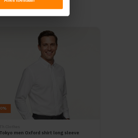
10%
Th Clothes
Tokyo men Oxford shirt long sleeve