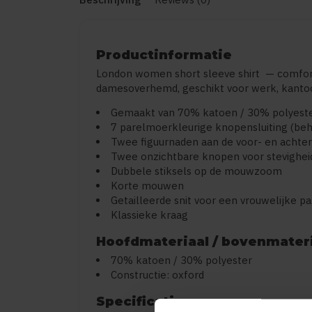
Productinformatie
London women short sleeve shirt — comfor
damesoverhemd, geschikt voor werk, kantoor
Gemaakt van 70% katoen / 30% polyest
7 parelmoerkleurige knopensluiting (beh
Twee figuurnaden aan de voor- en achte
Twee onzichtbare knopen voor stevighei
Dubbele stiksels op de mouwzoom
Korte mouwen
Getailleerde snit voor een vrouwelijke p
Klassieke kraag
Hoofdmateriaal / bovenmater
70% katoen / 30% polyester
Constructie: oxford
Specificaties