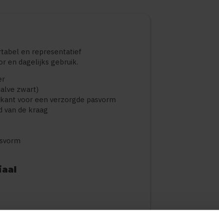
tabel en representatief
 en dagelijks gebruik.
er
alve zwart)
rkant voor een verzorgde pasvorm
d van de kraag
asvorm
iaal