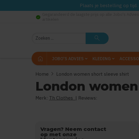
Plaats je bestelling op tij
Gegarandeerd de laagste prijs op alle Jobo's Advies
check_circle
artikelen
Zoeken
search
home
JOBO'S ADVIES
KLEDING
ACCESSO
chevron_right
Home
London women short sleeve shirt
London women s
Merk:
Th Clothes
| Reviews:
0
Vragen? Neem contact
op met onze