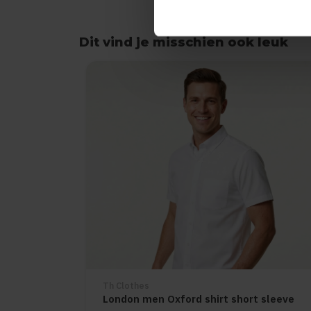
Dit vind je misschien ook leuk
Items van productcarrousel
Th Clothes
London men Oxford shirt short sleeve