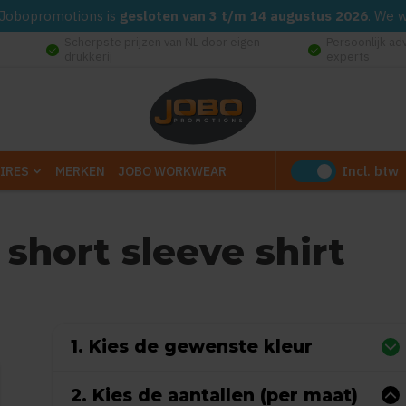
d. Jobopromotions is
gesloten van 3 t/m 14 augustus 2026
. We 
Scherpste prijzen van NL door eigen
Persoonlijk ad
check_circle
check_circle
drukkerij
experts
Incl. btw
IRES
MERKEN
JOBO WORKWEAR
hort sleeve shirt
uit
5
(Gebaseerd op 0 reviews)
1. Kies de gewenste kleur
2. Kies de aantallen (per maat)