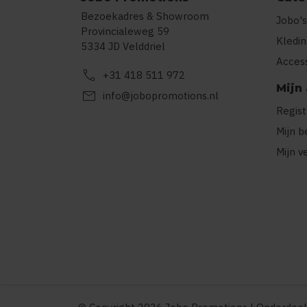
Bezoekadres & Showroom
Jobo's
Provincialeweg 59
Kledi
5334 JD Velddriel
Acces
call
+31 418 511 972
Mijn
mail
info@jobopromotions.nl
Regis
Mijn b
Mijn v