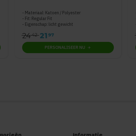
Materiaal: Katoen / Polyester
Fit: Regular Fit
Eigenschap: licht gewicht
24
21
42
97
PERSONALISEER
NU
gorieën
Informatie