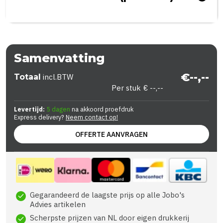
Samenvatting
€--,--
Totaal
incl.BTW
Per stuk
€ --,--
Levertijd:
5 dagen
na akkoord proefdruk
Express delivery?
Neem contact op!
OFFERTE AANVRAGEN
Gegarandeerd de laagste prijs op alle Jobo's
check
Advies artikelen
Scherpste prijzen van NL door eigen drukkerij
check