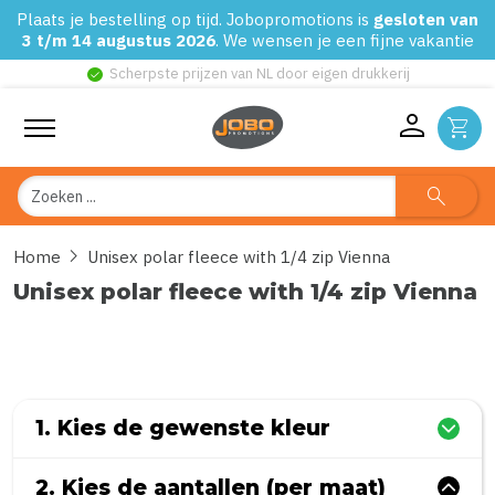
Plaats je bestelling op tijd. Jobopromotions is
gesloten van
3 t/m 14 augustus 2026
. We wensen je een fijne vakantie
check_circle
Scherpste prijzen van NL door eigen drukkerij
person
shopping_cart
Zoeken
search
chevron_right
Home
Unisex polar fleece with 1/4 zip Vienna
Unisex polar fleece with 1/4 zip Vienna
0
uit
5
(Gebaseerd op 0 reviews)
1. Kies de gewenste kleur
2. Kies de aantallen (per maat)