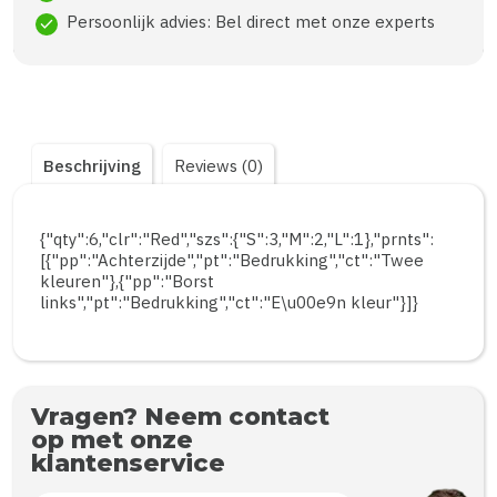
Persoonlijk advies: Bel direct met onze experts
check
Beschrijving
Reviews (0)
{"qty":6,"clr":"Red","szs":{"S":3,"M":2,"L":1},"prnts":
[{"pp":"Achterzijde","pt":"Bedrukking","ct":"Twee
kleuren"},{"pp":"Borst
links","pt":"Bedrukking","ct":"E\u00e9n kleur"}]}
Vragen? Neem contact
op met onze
klantenservice