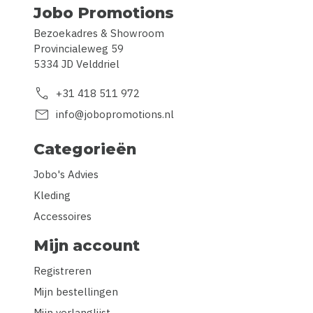
Jobo Promotions
Bezoekadres & Showroom
Provincialeweg 59
5334 JD Velddriel
call
+31 418 511 972
mail
info@jobopromotions.nl
Categorieën
Jobo's Advies
Kleding
Accessoires
Mijn account
Registreren
Mijn bestellingen
Mijn verlanglijst