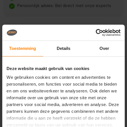
Persoonlijk advies: Bel direct met onze experts
check
Beschrijving
Reviews (0)
Toestemming
Details
Over
{"qty":1,"clr":"Dusty Rose","szs":{"S":1},"prnts":
[{"pp":"Borst links","pt":"Bedrukking","ct":"Vier of
Deze website maakt gebruik van cookies
meer kleuren"},
{"pp":"Achterzijde","pt":"Bedrukking","ct":"Vier of
We gebruiken cookies om content en advertenties te
meer kleuren"}]}
personaliseren, om functies voor social media te bieden
en om ons websiteverkeer te analyseren. Ook delen we
informatie over uw gebruik van onze site met onze
partners voor social media, adverteren en analyse. Deze
Vragen? Neem contact
partners kunnen deze gegevens combineren met andere
op met onze
informatie die u aan ze heeft verstrekt of die ze hebben
klantenservice
verzameld op basis van uw gebruik van hun services.