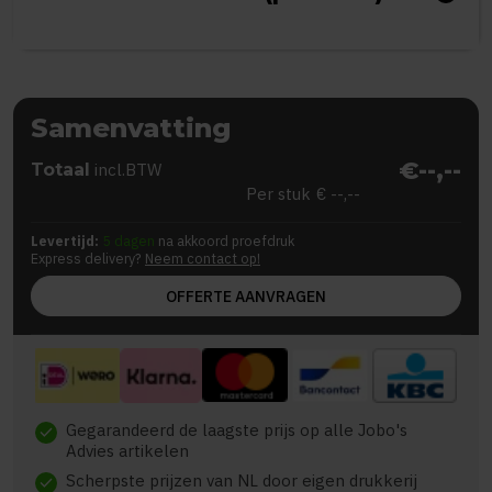
Samenvatting
€--,--
Totaal
incl.BTW
Per stuk
€ --,--
Levertijd:
5 dagen
na akkoord proefdruk
Express delivery?
Neem contact op!
OFFERTE AANVRAGEN
Gegarandeerd de laagste prijs op alle Jobo's
check
Advies artikelen
Scherpste prijzen van NL door eigen drukkerij
check