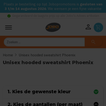
Plaats je bestelling op tijd. Jobopromotions is
gesloten van
3 t/m 14 augustus 2026
. We wensen je een fijne vakantie
check_circle
Gegarandeerd de laagste prijs op alle Jobo's Advies artikelen
person
shopping_cart
Zoeken
search
chevron_right
Home
Unisex hooded sweatshirt Phoenix
Unisex hooded sweatshirt Phoenix
0
uit
5
(Gebaseerd op 0 reviews)
1. Kies de gewenste kleur
2. Kies de aantallen (per maat)