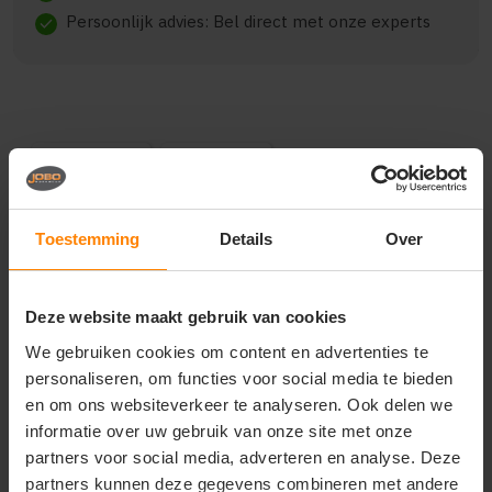
Persoonlijk advies: Bel direct met onze experts
check
Beschrijving
Reviews (0)
{"qty":56,"clr":"Royal Blue","szs":
Toestemming
Details
Over
{"S":8,"M":8,"L":8,"XL":8,"XXL":8,"XXXL":8,"4XL":8},"prnts":
[{"pp":"Borst links","pt":"Bedrukking","ct":"Vier of
meer kleuren"},
Deze website maakt gebruik van cookies
{"pp":"Achterzijde","pt":"Bedrukking","ct":"Vier of
meer kleuren"},
We gebruiken cookies om content en advertenties te
{"pp":"Linkermouw","pt":"Bedrukking","ct":"E\u00e9n
personaliseren, om functies voor social media te bieden
kleur"},
{"pp":"Rechtermouw","pt":"Bedrukking","ct":"E\u00e9n
en om ons websiteverkeer te analyseren. Ook delen we
kleur"}]}
informatie over uw gebruik van onze site met onze
partners voor social media, adverteren en analyse. Deze
partners kunnen deze gegevens combineren met andere