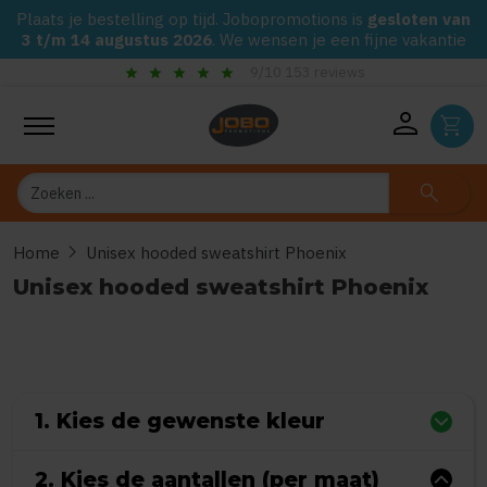
Plaats je bestelling op tijd. Jobopromotions is
gesloten van
3 t/m 14 augustus 2026
. We wensen je een fijne vakantie
star
star
star
star
star
9/10 153 reviews
person
shopping_cart
Zoeken
search
chevron_right
Home
Unisex hooded sweatshirt Phoenix
Unisex hooded sweatshirt Phoenix
0
uit
5
(Gebaseerd op 0 reviews)
1. Kies de gewenste kleur
2. Kies de aantallen (per maat)