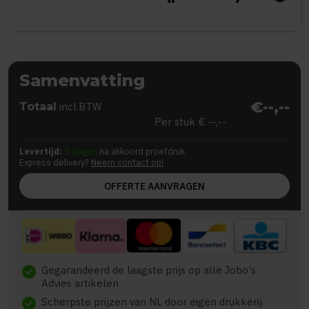
Samenvatting
€--,--
Totaal
incl.BTW
Per stuk
€ --,--
Levertijd:
5 dagen
na akkoord proefdruk
Express delivery?
Neem contact op!
OFFERTE AANVRAGEN
Gegarandeerd de laagste prijs op alle Jobo's
check
Advies artikelen
Scherpste prijzen van NL door eigen drukkerij
check