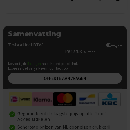
Samenvatting
€--,--
Totaal
incl.BTW
Per stuk
€ --,--
Levertijd:
5 dagen
na akkoord proefdruk
Express delivery?
Neem contact op!
OFFERTE AANVRAGEN
Gegarandeerd de laagste prijs op alle Jobo's
check
Advies artikelen
Scherpste prijzen van NL door eigen drukkerij
check