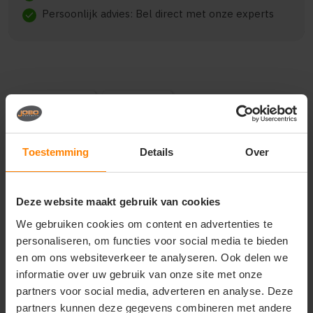
Persoonlijk advies: Bel direct met onze experts
check
Beschrijving
Reviews (0)
{"qty":56,"clr":"Royal Blue","szs":
Toestemming
Details
Over
{"S":8,"M":8,"L":8,"XL":8,"XXL":8,"XXXL":8,"4XL":8},"prnts":
[{"pp":"Borst links","pt":"Bedrukking","ct":"Vier of
meer kleuren"},
Deze website maakt gebruik van cookies
{"pp":"Achterzijde","pt":"Bedrukking","ct":"Vier of
meer kleuren"},
We gebruiken cookies om content en advertenties te
{"pp":"Linkermouw","pt":"Bedrukking","ct":"E\u00e9n
personaliseren, om functies voor social media te bieden
kleur"},
{"pp":"Rechtermouw","pt":"Bedrukking","ct":"E\u00e9n
en om ons websiteverkeer te analyseren. Ook delen we
kleur"}]}
informatie over uw gebruik van onze site met onze
partners voor social media, adverteren en analyse. Deze
partners kunnen deze gegevens combineren met andere