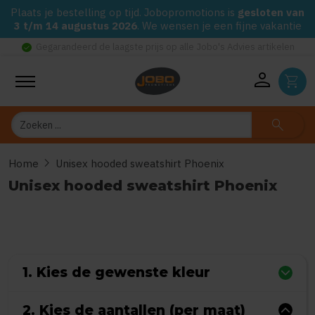
Plaats je bestelling op tijd. Jobopromotions is
gesloten van
3 t/m 14 augustus 2026
. We wensen je een fijne vakantie
check_circle
Gegarandeerd de laagste prijs op alle Jobo's Advies artikelen
person
shopping_cart
Zoeken
search
chevron_right
Home
Unisex hooded sweatshirt Phoenix
Unisex hooded sweatshirt Phoenix
0
uit
5
(Gebaseerd op 0 reviews)
1. Kies de gewenste kleur
2. Kies de aantallen (per maat)