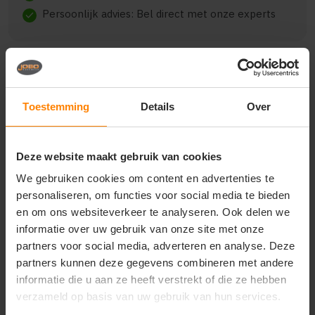
Persoonlijk advies: Bel direct met onze experts
check
Beschrijving
Reviews (0)
Toestemming
Details
Over
{"qty":25,"clr":"Black\/Red","szs":{"UNIC":25},"prnts":
Deze website maakt gebruik van cookies
[{"pp":"Voorzijde","pt":"Bedrukking","ct":"E\u00e9n
kleur"}]}
We gebruiken cookies om content en advertenties te
personaliseren, om functies voor social media te bieden
en om ons websiteverkeer te analyseren. Ook delen we
informatie over uw gebruik van onze site met onze
partners voor social media, adverteren en analyse. Deze
Vragen? Neem contact
op met onze
partners kunnen deze gegevens combineren met andere
klantenservice
informatie die u aan ze heeft verstrekt of die ze hebben
verzameld op basis van uw gebruik van hun services.
call
+31(0)418 511 972