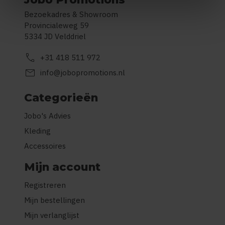
Bezoekadres & Showroom
Provincialeweg 59
5334 JD Velddriel
call
+31 418 511 972
mail
info@jobopromotions.nl
Categorieën
Jobo's Advies
Kleding
Accessoires
Mijn account
Registreren
Mijn bestellingen
Mijn verlanglijst