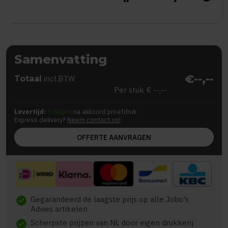
Samenvatting
€--,--
Totaal
incl.BTW
Per stuk
€ --,--
Levertijd:
5 dagen
na akkoord proefdruk
Express delivery?
Neem contact op!
OFFERTE AANVRAGEN
Gegarandeerd de laagste prijs op alle Jobo's
check
Advies artikelen
Scherpste prijzen van NL door eigen drukkerij
check