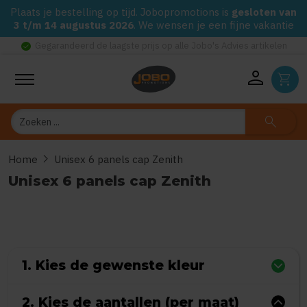
Plaats je bestelling op tijd. Jobopromotions is
gesloten van
3 t/m 14 augustus 2026
. We wensen je een fijne vakantie
check_circle
Gegarandeerd de laagste prijs op alle Jobo's Advies artikelen
person
shopping_cart
Zoeken
search
chevron_right
Home
Unisex 6 panels cap Zenith
Unisex 6 panels cap Zenith
0
uit
5
(Gebaseerd op 0 reviews)
1. Kies de gewenste kleur
2. Kies de aantallen (per maat)