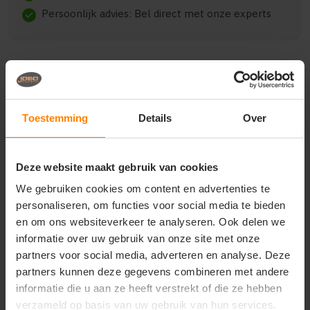
Persoonlijk advies: Bel direct met onze experts
check
Beschrijving
Reviews (0)
Toestemming
Details
Over
{"qty":7,"clr":"Black","szs":
{"M":5,"L":1,"XXL":1},"prnts":[{"pp":"Borst
Deze website maakt gebruik van cookies
rechts","pt":"Bedrukking","ct":"Drie kleuren"},
{"pp":"Linkermouw","pt":"Bedrukking","ct":"E\u00e9n
We gebruiken cookies om content en advertenties te
kleur"}]}
personaliseren, om functies voor social media te bieden
en om ons websiteverkeer te analyseren. Ook delen we
informatie over uw gebruik van onze site met onze
partners voor social media, adverteren en analyse. Deze
Vragen? Neem contact
partners kunnen deze gegevens combineren met andere
op met onze
informatie die u aan ze heeft verstrekt of die ze hebben
klantenservice
verzameld op basis van uw gebruik van hun services.