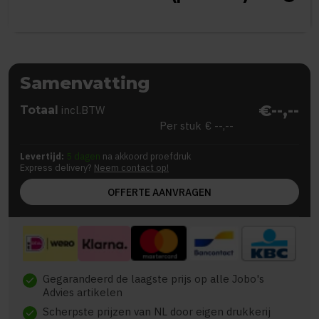
Samenvatting
€--,--
Totaal
incl.BTW
Per stuk
€ --,--
Levertijd:
5 dagen
na akkoord proefdruk
Express delivery?
Neem contact op!
OFFERTE AANVRAGEN
Gegarandeerd de laagste prijs op alle Jobo's
check
Advies artikelen
Scherpste prijzen van NL door eigen drukkerij
check