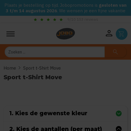
Plaats je bestelling op tijd. Jobopromotions is
gesloten van
3 t/m 14 augustus 2026
. We wensen je een fijne vakantie
r
star
check_circle
9/10 153 reviews
Gegarandeerd de laagste p
person
shopping_cart
Zoeken
search
chevron_right
Home
Sport t-Shirt Move
Sport t-Shirt Move
0
uit
5
(Gebaseerd op 0 reviews)
1. Kies de gewenste kleur
2. Kies de aantallen (per maat)