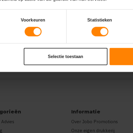
Voorkeuren
Statistieken
10":44,"12":44},"prnts":[{"pp":"Borst
r"},
E\u00e9n kleur"}]}
Selectie toestaan
gorieën
Informatie
 Advies
Over Jobo Promotions
ng
Onze eigen drukkerij