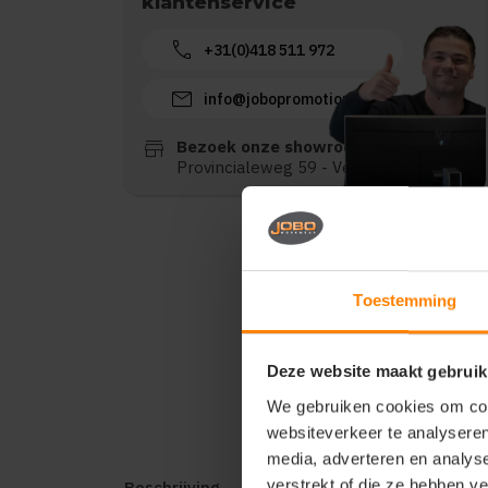
klantenservice
call
+31(0)418 511 972
mail
info@jobopromotions.nl
store
Bezoek onze showroom:
Provincialeweg 59 - Velddriel
Toestemming
Deze website maakt gebruik
We gebruiken cookies om cont
websiteverkeer te analyseren
media, adverteren en analys
verstrekt of die ze hebben v
Beschrijving
Reviews (0)