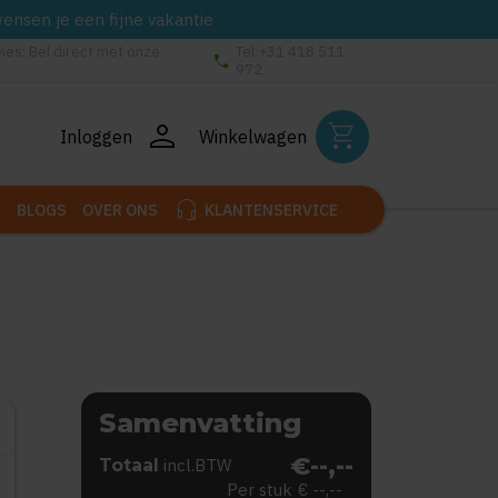
wensen je een fijne vakantie
vies: Bel direct met onze
Tel:+31 418 511
phone
972
person
shopping_cart
Inloggen
Winkelwagen
headset_mic
BLOGS
OVER ONS
KLANTENSERVICE
Samenvatting
€--,--
Totaal
incl.BTW
Per stuk
€ --,--