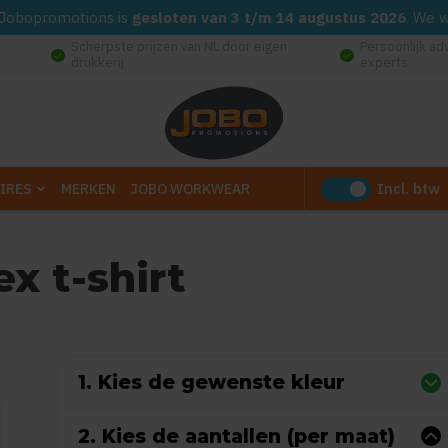
d. Jobopromotions is
gesloten van 3 t/m 14 augustus 2026
. We 
Scherpste prijzen van NL door eigen
Persoonlijk ad
check_circle
check_circle
drukkerij
experts
Incl. btw
IRES
MERKEN
JOBO WORKWEAR
x t-shirt
 0 reviews)
1. Kies de gewenste kleur
2. Kies de aantallen (per maat)