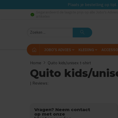
Plaats je bestelling op tij
Gegarandeerd de laagste prijs op alle Jobo's Advies
check_circle
artikelen
Zoeken
search
home
JOBO'S ADVIES
KLEDING
ACCESSO
chevron_right
Home
Quito kids/unisex t-shirt
Quito kids/unise
| Reviews:
0
uit
5
(Gebaseerd op
Vragen? Neem contact
op met onze