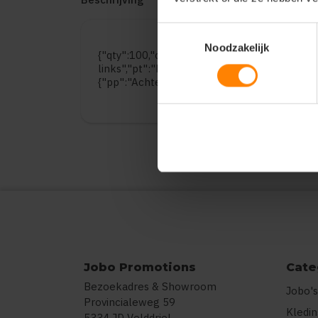
Toestemmingsselectie
Noodzakelijk
{"qty":100,"clr":"Royal Blue","szs":{"8":12,"
links","pt":"Bedrukking","ct":"E\u00e9n kleu
{"pp":"Achterzijde","pt":"Bedrukking","ct":"
Jobo Promotions
Cate
Bezoekadres & Showroom
Jobo's
Provincialeweg 59
Kledi
5334 JD Velddriel