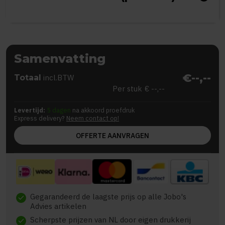
Samenvatting
€--,--
Totaal
incl.BTW
Per stuk
€ --,--
Levertijd:
5 dagen
na akkoord proefdruk
Express delivery?
Neem contact op!
OFFERTE AANVRAGEN
Gegarandeerd de laagste prijs op alle Jobo's
check
Advies artikelen
Scherpste prijzen van NL door eigen drukkerij
check