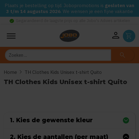
Plaats je bestelling op tijd. Jobopromotions is
gesloten van
3 t/m 14 augustus 2026
. We wensen je een fijne vakantie
check_circle
Gegarandeerd de laagste prijs op alle Jobo's Advies artikelen
person
shopping_cart
Zoeken
search
chevron_right
Home
TH Clothes Kids Unisex t-shirt Quito
TH Clothes Kids Unisex t-shirt Quito
0
uit
5
(Gebaseerd op 0 reviews)
1. Kies de gewenste kleur
2. Kies de aantallen (per maat)