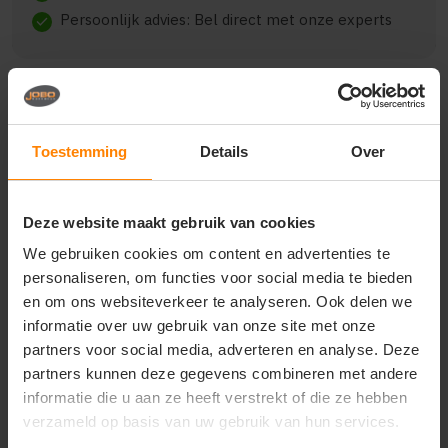
Persoonlijk advies: Bel direct met onze experts
check
Beschrijving
Reviews (0)
Toestemming
Details
Over
{"qty":10,"clr":"Black","szs":{"10":5,"12":5},"prnts":
Deze website maakt gebruik van cookies
[{"pp":"Achterzijde","pt":"Bedrukking","ct":"E\u00e9n
kleur"}]}
We gebruiken cookies om content en advertenties te
personaliseren, om functies voor social media te bieden
en om ons websiteverkeer te analyseren. Ook delen we
informatie over uw gebruik van onze site met onze
partners voor social media, adverteren en analyse. Deze
Vragen? Neem contact
op met onze
partners kunnen deze gegevens combineren met andere
klantenservice
informatie die u aan ze heeft verstrekt of die ze hebben
verzameld op basis van uw gebruik van hun services.
call
+31(0)418 511 972