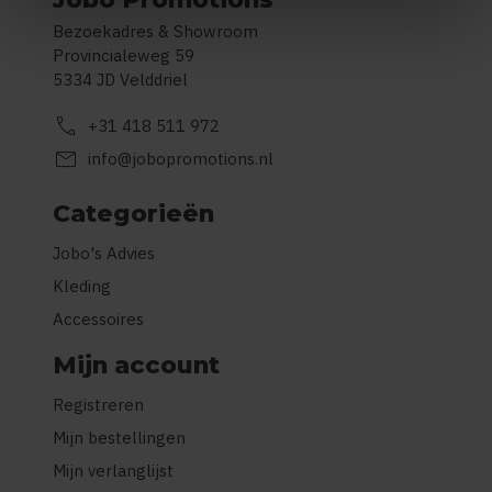
Bezoekadres & Showroom
Provincialeweg 59
5334 JD Velddriel
call
+31 418 511 972
mail
info@jobopromotions.nl
Categorieën
Jobo's Advies
Kleding
Accessoires
Mijn account
Registreren
Mijn bestellingen
Mijn verlanglijst