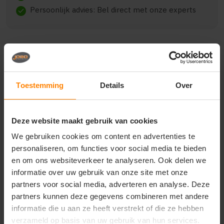
Persoonlijk advies: Bel direct met onze experts
check
Beschrijving
Reviews (0)
Toestemming
Details
Over
{"qty":1,"clr":"Grey Melange","szs":{"L":1},"prnts":
[{"pp":"Borst links","pt":"Bedrukking","ct":"E\u00e9n
Deze website maakt gebruik van cookies
kleur"},
{"pp":"Achterzijde","pt":"Bedrukking","ct":"E\u00e9n
We gebruiken cookies om content en advertenties te
kleur"}]}
personaliseren, om functies voor social media te bieden
en om ons websiteverkeer te analyseren. Ook delen we
informatie over uw gebruik van onze site met onze
partners voor social media, adverteren en analyse. Deze
Vragen? Neem contact
partners kunnen deze gegevens combineren met andere
op met onze
informatie die u aan ze heeft verstrekt of die ze hebben
klantenservice
verzameld op basis van uw gebruik van hun services.