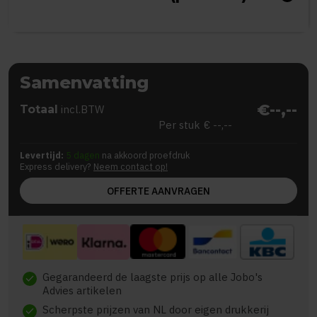
Samenvatting
€--,--
Totaal
incl.BTW
Per stuk
€ --,--
Levertijd:
5 dagen
na akkoord proefdruk
Express delivery?
Neem contact op!
OFFERTE AANVRAGEN
Gegarandeerd de laagste prijs op alle Jobo's
check
Advies artikelen
Scherpste prijzen van NL door eigen drukkerij
check