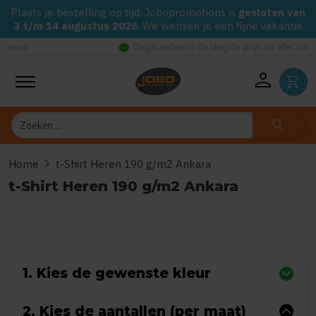
Plaats je bestelling op tijd. Jobopromotions is
gesloten van
3 t/m 14 augustus 2026
. We wensen je een fijne vakantie
check_circle
Gegarandeerd de laagste prijs op alle Jobo's Advies artikelen
person
shopping_cart
Zoeken
search
chevron_right
Home
t-Shirt Heren 190 g/m2 Ankara
t-Shirt Heren 190 g/m2 Ankara
0
uit
5
(Gebaseerd op 0 reviews)
1. Kies de gewenste kleur
2. Kies de aantallen (per maat)