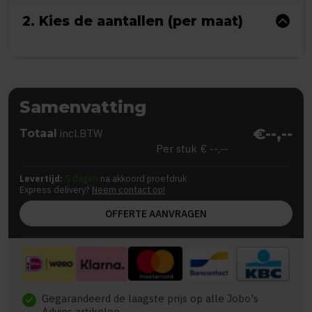
2. Kies de aantallen (per maat)
Samenvatting
€--,--
Totaal
incl.BTW
Per stuk
€ --,--
Levertijd:
5 dagen
na akkoord proefdruk
Express delivery?
Neem contact op!
OFFERTE AANVRAGEN
Gegarandeerd de laagste prijs op alle Jobo's
check
Advies artikelen