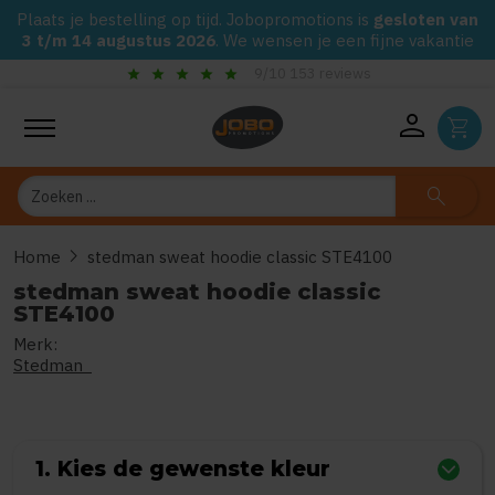
Plaats je bestelling op tijd. Jobopromotions is
gesloten van
3 t/m 14 augustus 2026
. We wensen je een fijne vakantie
star
star
star
star
star
9/10 153 reviews
person
shopping_cart
Zoeken
search
chevron_right
Home
stedman sweat hoodie classic STE4100
stedman sweat hoodie classic
STE4100
Merk:
0
uit
5
(Gebaseerd op 0 reviews)
Stedman
1. Kies de gewenste kleur