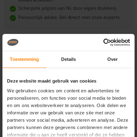
Scherpste prijzen van NL door eigen drukkerij
check
Persoonlijk advies: Bel direct met onze experts
check
Beschrijving
Reviews (0)
Toestemming
Details
Over
stedman s420 black opal s80% ringgesponnen
Deze website maakt gebruik van cookies
katoen / 20% polyester | binnenzijde opgeruwd | met
visgraat bedrukte nekband | kangeroezak | toon op
We gebruiken cookies om content en advertenties te
toon snoer | elastische manchetten en tailleband |
personaliseren, om functies voor social media te bieden
zijnaden | wasbaar tot 40 ° c
en om ons websiteverkeer te analyseren. Ook delen we
informatie over uw gebruik van onze site met onze
partners voor social media, adverteren en analyse. Deze
partners kunnen deze gegevens combineren met andere
Vragen? Neem contact
informatie die u aan ze heeft verstrekt of die ze hebben