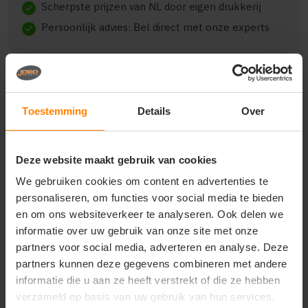
Scherpste prijzen van NL door eigen drukkerij
check
Persoonlijk advies: Bel direct met onze experts
check
Toestemming
Details
Over
Beschrijving
Reviews (0)
Deze website maakt gebruik van cookies
{"qty":23,"clr":"orange","szs":{"m":23},"prnts":
[{"pp":"Achterzijde","pt":"Bedrukking","ct":"E\u00e9n
We gebruiken cookies om content en advertenties te
kleur"}]}
personaliseren, om functies voor social media te bieden
en om ons websiteverkeer te analyseren. Ook delen we
informatie over uw gebruik van onze site met onze
partners voor social media, adverteren en analyse. Deze
Vragen? Neem contact
partners kunnen deze gegevens combineren met andere
op met onze
informatie die u aan ze heeft verstrekt of die ze hebben
klantenservice
verzameld op basis van uw gebruik van hun services.