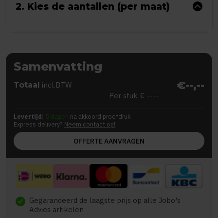
2. Kies de aantallen (per maat)
Samenvatting
€--,--
Totaal
incl.BTW
Per stuk
€ --,--
Levertijd:
5 dagen
na akkoord proefdruk
Express delivery?
Neem contact op!
OFFERTE AANVRAGEN
Gegarandeerd de laagste prijs op alle Jobo's
check
Advies artikelen