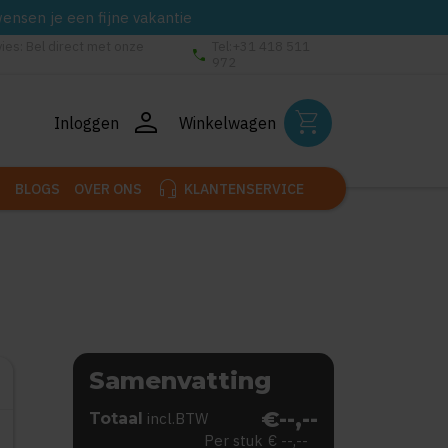
wensen je een fijne vakantie
vies: Bel direct met onze
Tel:+31 418 511
phone
972
person
shopping_cart
Inloggen
Winkelwagen
headset_mic
BLOGS
OVER ONS
KLANTENSERVICE
Samenvatting
€--,--
Totaal
incl.BTW
Per stuk
€ --,--