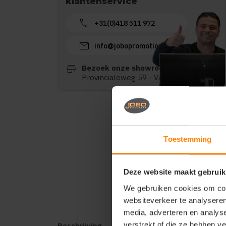
klantenservice
call
+31(0)418 511 972
mail
info@jobopromotions.nl
store
Bezoek onze showroom:
Provincialeweg 59 - Velddriel
Toestemming
Deze website maakt gebruik
We gebruiken cookies om cont
websiteverkeer te analyseren
media, adverteren en analys
verstrekt of die ze hebben v
Beschrijving
Reviews (0)