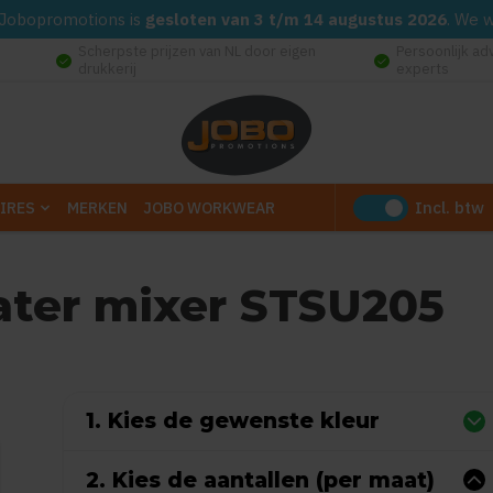
d. Jobopromotions is
gesloten van 3 t/m 14 augustus 2026
. We 
Scherpste prijzen van NL door eigen
Persoonlijk ad
check_circle
check_circle
drukkerij
experts
Incl. btw
IRES
MERKEN
JOBO WORKWEAR
ter mixer STSU205
 0 reviews)
1. Kies de gewenste kleur
2. Kies de aantallen (per maat)