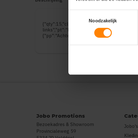
Toestemmingsselectie
Noodzakelijk
{"qty":15,"clr":"burgundy","szs":{"s":5,"m":5,
links","pt":"Bedrukking","ct":"E\u00e9n kleu
{"pp":"Achterzijde","pt":"Bedrukking","ct":"
Jobo Promotions
Cate
Bezoekadres & Showroom
Jobo's
Provincialeweg 59
Kledi
5334 JD Velddriel