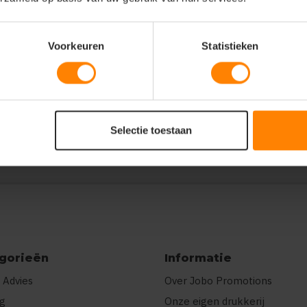
Voorkeuren
Statistieken
"l":5},"prnts":[{"pp":"Borst
r"},
E\u00e9n kleur"}]}
Selectie toestaan
gorieën
Informatie
 Advies
Over Jobo Promotions
ng
Onze eigen drukkerij