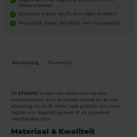
check
Advies artikelen
Scherpste prijzen van NL door eigen drukkerij
check
Persoonlijk advies: Bel direct met onze experts
check
Beschrijving
Reviews (0)
De
STAU763
is meer dan alleen een tas voor
sportschoenen; door de stevige weving en de luxe
afwerking wordt dit model vaak gebruikt als casual
rugzak voor dagelijks gebruik of als opvallend
merchandise-item.
Materiaal & Kwaliteit