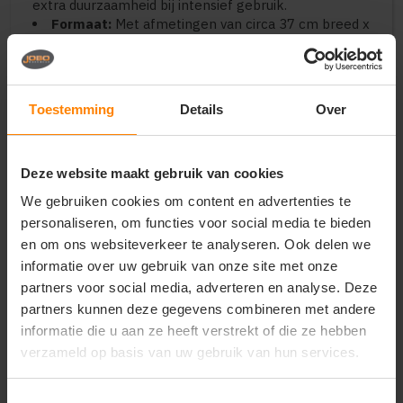
extra duurzaamheid bij intensief gebruik.
Formaat:
Met afmetingen van circa 37 cm breed x
46 cm hoog biedt hij genoeg ruimte voor
sportkleding, boeken of strandspullen.
Perfect voor
Toestemming
Details
Over
Scholen & Sportclubs:
Een milieuvriendelijk
alternatief voor plastic gymtassen.
Festivals:
Lichtgewicht om te dragen, maar sterk
Deze website maakt gebruik van cookies
genoeg om je essentials veilig te bewaren.
We gebruiken cookies om content en advertenties te
Branding:
De tas heeft een groot, vlak oppervlak
dat ideaal is voor zeefdruk, digitale print of zelfs
personaliseren, om functies voor social media te bieden
borduring.
en om ons websiteverkeer te analyseren. Ook delen we
informatie over uw gebruik van onze site met onze
Onderhoud
partners voor social media, adverteren en analyse. Deze
Wassen:
Koud wassen (30 graden) om krimp te
partners kunnen deze gegevens combineren met andere
minimaliseren.
informatie die u aan ze heeft verstrekt of die ze hebben
Strijken:
Katoen kreukt na het wassen; strijk de
verzameld op basis van uw gebruik van hun services.
tas binnenstebuiten om hem weer in de
oorspronkelijke vorm te krijgen.
Drogen:
Niet in de droogkast.
Toestemmingsselectie