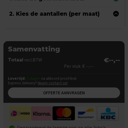
2. Kies de aantallen (per maat)
Samenvatting
€--,--
Totaal
incl.BTW
Per stuk
€ --,--
Levertijd:
5 dagen
na akkoord proefdruk
Express delivery?
Neem contact op!
OFFERTE AANVRAGEN
Gegarandeerd de laagste prijs op alle Jobo's