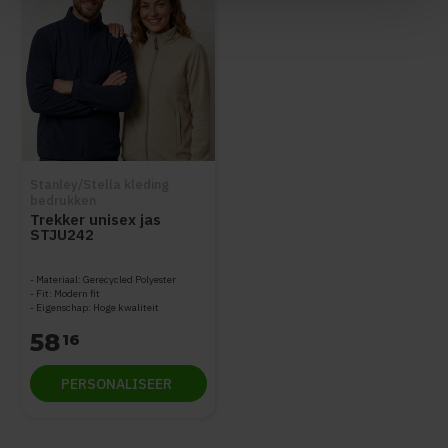
Stanley/Stella kleding
bedrukken
Trekker unisex jas
STJU242
Materiaal: Gerecycled Polyester
Fit: Modern fit
Eigenschap: Hoge kwaliteit
58
16
PERSONALISEER