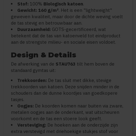
Stof:
100%
Biologisch katoen
.
Gewicht:
160 g/m²
. Het is een "lightweight"
geweven kwaliteit, maar door de dichte weving voelt
de tas stevig en betrouwbaar aan.
Duurzaamheid:
GOTS-gecertificeerd, wat
betekent dat de tas van katoenveld tot eindproduct
aan de strengste milieu- en sociale eisen voldoet.
Design & Details
De afwerking van de
STAU763
tilt hem boven de
standaard gymtas uit:
Trekkoorden:
De tas sluit met dikke, stevige
trekkoorden van katoen. Deze snijden minder in de
schouders dan de dunne koordjes van goedkopere
tasjes.
Oogjes:
De koorden komen naar buiten via zware,
metalen oogjes aan de onderkant, wat uitscheuren
voorkomt en de tas een stoere look geeft.
Versteviging:
De hoeken aan de onderzijde zijn
extra verstevigd met driehoekige stukjes stof voor