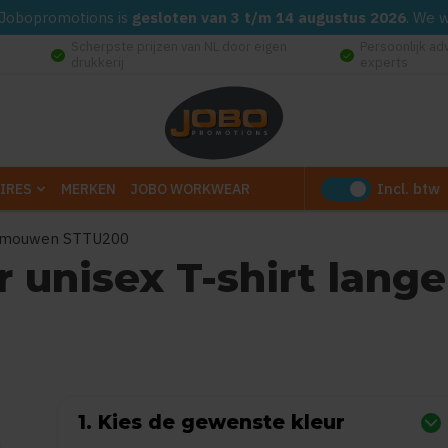
d. Jobopromotions is
gesloten van 3 t/m 14 augustus 2026
. We 
Scherpste prijzen van NL door eigen
Persoonlijk ad
check_circle
check_circle
drukkerij
experts
Incl. btw
IRES
MERKEN
JOBO WORKWEAR
nge mouwen STTU200
er unisex T-shirt lan
 0 reviews)
1. Kies de gewenste kleur