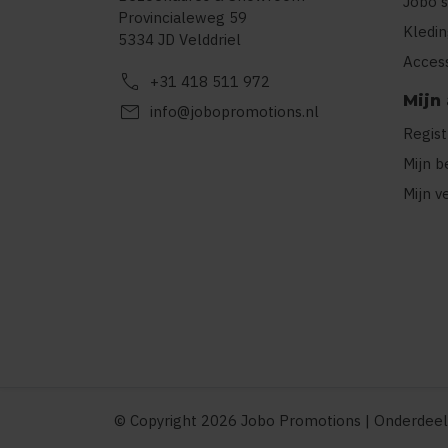
Jobo's
Provincialeweg 59
Kledi
5334 JD Velddriel
Acces
call
+31 418 511 972
Mijn
mail
info@jobopromotions.nl
Regis
Mijn b
Mijn v
© Copyright 2026 Jobo Promotions | Onderdeel