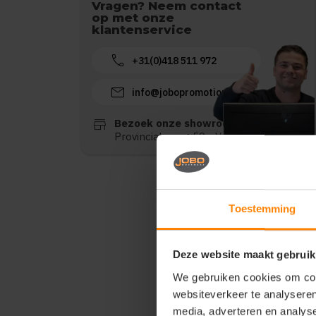
Vragen? Neem contact
op met onze
klantenservice
call
+31(0)418 511 972
mail
info@jobopromotions.nl
store
Bezoek onze showroom:
Provincialeweg 59 - Velddriel
Toestemming
Deze website maakt gebruik
We gebruiken cookies om cont
websiteverkeer te analyseren
media, adverteren en analys