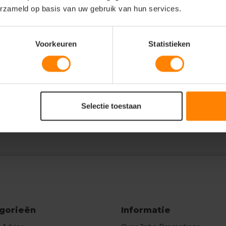
erzameld op basis van uw gebruik van hun services.
Voorkeuren
Statistieken
},"prnts":
"E\u00e9n kleur"},{"pp":"Borst
r"}]}
Selectie toestaan
gorieën
Informatie