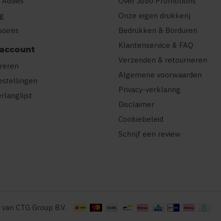
 Advies
Over Jobo Promotions
ng
Onze eigen drukkerij
soires
Bedrukken & Borduren
Klantenservice & FAQ
 account
Verzenden & retourneren
treren
Algemene voorwaarden
estellingen
Privacy-verklaring
erlanglijst
Disclaimer
Cookiebeleid
Schrijf een review
 van CTG Group B.V.