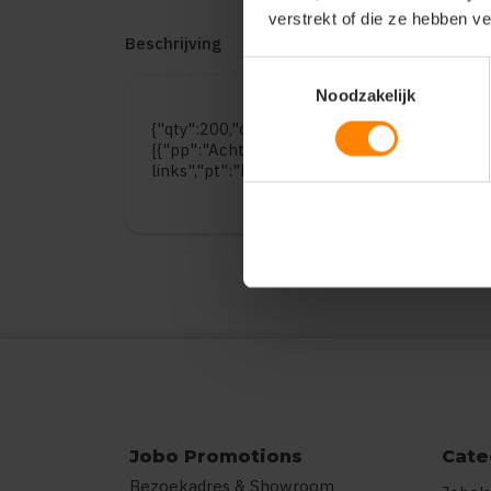
verstrekt of die ze hebben v
Beschrijving
Reviews (0)
Toestemmingsselectie
Noodzakelijk
{"qty":200,"clr":"heather grey","szs":{"s":200
[{"pp":"Achterzijde","pt":"Bedrukking","ct":
links","pt":"Bedrukking","ct":"E\u00e9n kleu
Jobo Promotions
Cate
Bezoekadres & Showroom