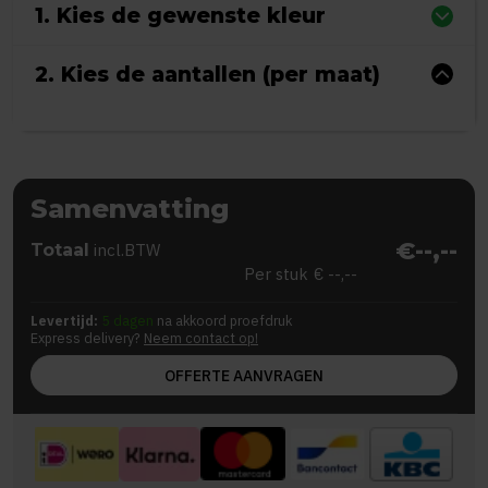
1. Kies de gewenste kleur
2. Kies de aantallen (per maat)
Samenvatting
€--,--
Totaal
incl.BTW
Per stuk
€ --,--
Levertijd:
5 dagen
na akkoord proefdruk
Express delivery?
Neem contact op!
OFFERTE AANVRAGEN