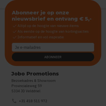
Abonneer je op onze
nieuwsbrief en ontvang € 5,-
check
Altijd op de hoogte van nieuwe items
check
Als eerste op de hoogte van kortingsacties
check
Informatief en vol inspiratie
ABONNEER
Jobo Promotions
Bezoekadres & Showroom
Provincialeweg 59
5334 JD Velddriel
call
+31 418 511 972