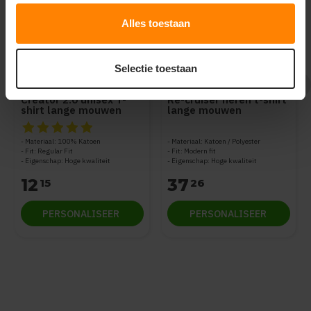
Alles toestaan
Selectie toestaan
Stanley/Stella kleding
Stanley/Stella kleding
bedrukken
bedrukken
Creator 2.0 unisex T-
Re-cruiser heren t-shirt
shirt lange mouwen
lange mouwen
STTU199
STSU800
De beoordeling van dit product is
5
van de 5
Materiaal: 100% Katoen
Materiaal: Katoen / Polyester
Fit: Regular Fit
Fit: Modern fit
Eigenschap: Hoge kwaliteit
Eigenschap: Hoge kwaliteit
12
37
15
26
PERSONALISEER
PERSONALISEER