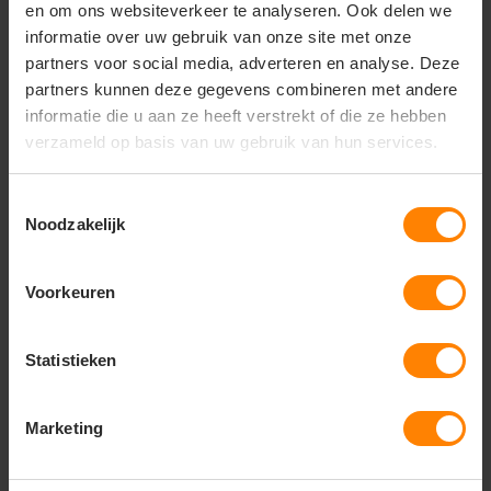
en om ons websiteverkeer te analyseren. Ook delen we
Vragen? Neem contact
informatie over uw gebruik van onze site met onze
op met onze
partners voor social media, adverteren en analyse. Deze
klantenservice
partners kunnen deze gegevens combineren met andere
call
informatie die u aan ze heeft verstrekt of die ze hebben
+31(0)418 511 972
verzameld op basis van uw gebruik van hun services.
mail
info@jobopromotions.nl
Toestemmingsselectie
store
Bezoek onze showroom:
Noodzakelijk
Provincialeweg 59 - Velddriel
Voorkeuren
Dit vind je misschien ook leuk
Statistieken
Items van productcarrousel
Marketing