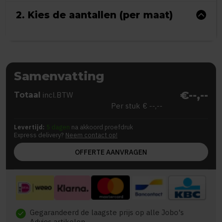
2. Kies de aantallen (per maat)
Samenvatting
€--,--
Totaal
incl.BTW
Per stuk
€ --,--
Levertijd:
5 dagen
na akkoord proefdruk
Express delivery?
Neem contact op!
OFFERTE AANVRAGEN
Gegarandeerd de laagste prijs op alle Jobo's
check
Advies artikelen