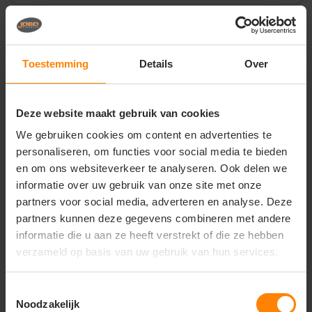
Vragen? Neem contact
op met onze
Toestemming
Details
Over
klantenservice
call
+31(0)418 511 972
Deze website maakt gebruik van cookies
mail
info@jobopromotions.nl
We gebruiken cookies om content en advertenties te
personaliseren, om functies voor social media te bieden
store
Bezoek onze showroom:
en om ons websiteverkeer te analyseren. Ook delen we
Provincialeweg 59 - Velddriel
informatie over uw gebruik van onze site met onze
partners voor social media, adverteren en analyse. Deze
partners kunnen deze gegevens combineren met andere
Dit vind je misschien ook leuk
informatie die u aan ze heeft verstrekt of die ze hebben
verzameld op basis van uw gebruik van hun services.
Items van productcarrousel
Toestemmingsselectie
Noodzakelijk