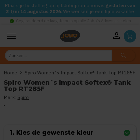
Plaats je bestelling op tijd. Jobopromotions is
gesloten van
3 t/m 14 augustus 2026
. We wensen je een fijne vakantie
check_circle
Gegarandeerd de laagste prijs op alle Jobo's Advies artikelen
person
shopping_cart
Zoeken
search
chevron_right
Home
Spiro Women´s Impact Softex® Tank Top RT285F
Spiro Women´s Impact Softex® Tank
Top RT285F
Merk:
Spiro
0
uit
5
(Gebaseerd op 0 reviews)
1. Kies de gewenste kleur