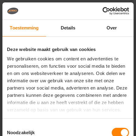
Vragen? Neem contact
op met onze
Toestemming
Details
Over
klantenservice
call
+31(0)418 511 972
Deze website maakt gebruik van cookies
mail
info@jobopromotions.nl
We gebruiken cookies om content en advertenties te
personaliseren, om functies voor social media te bieden
store
Bezoek onze showroom:
en om ons websiteverkeer te analyseren. Ook delen we
Provincialeweg 59 - Velddriel
informatie over uw gebruik van onze site met onze
partners voor social media, adverteren en analyse. Deze
partners kunnen deze gegevens combineren met andere
Dit vind je misschien ook leuk
informatie die u aan ze heeft verstrekt of die ze hebben
verzameld op basis van uw gebruik van hun services.
Items van productcarrousel
Toestemmingsselectie
Noodzakelijk