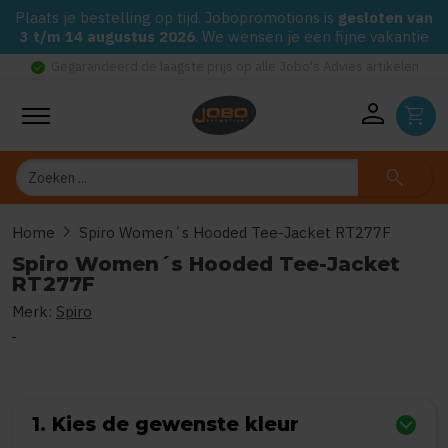
Plaats je bestelling op tijd. Jobopromotions is
gesloten van
3 t/m 14 augustus 2026
. We wensen je een fijne vakantie
check_circle
Gegarandeerd de laagste prijs op alle Jobo's Advies artikelen
person
shopping_cart
Zoeken
search
chevron_right
Home
Spiro Women´s Hooded Tee-Jacket RT277F
Spiro Women´s Hooded Tee-Jacket
RT277F
Merk:
Spiro
0
uit
5
(Gebaseerd op 0 reviews)
1. Kies de gewenste kleur