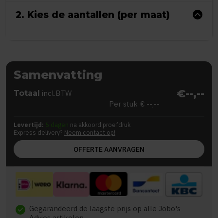
2. Kies de aantallen (per maat)
Samenvatting
€--,--
Totaal
incl.BTW
Per stuk
€ --,--
Levertijd:
5 dagen
na akkoord proefdruk
Express delivery?
Neem contact op!
OFFERTE AANVRAGEN
Gegarandeerd de laagste prijs op alle Jobo's
check
Advies artikelen