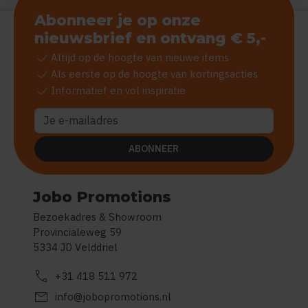
Abonneer je op onze
nieuwsbrief en ontvang € 5,-
check
Altijd op de hoogte van nieuwe items
check
Als eerste op de hoogte van kortingsacties
check
Informatief en vol inspiratie
ABONNEER
Jobo Promotions
Bezoekadres & Showroom
Provincialeweg 59
5334 JD Velddriel
call
+31 418 511 972
mail
info@jobopromotions.nl