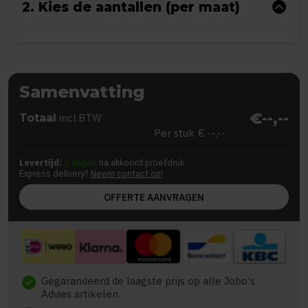
2. Kies de aantallen (per maat)
Samenvatting
€--,--
Totaal
incl.BTW
Per stuk
€ --,--
Levertijd:
5 dagen
na akkoord proefdruk
Express delivery?
Neem contact op!
OFFERTE AANVRAGEN
Gegarandeerd de laagste prijs op alle Jobo's
check
Advies artikelen