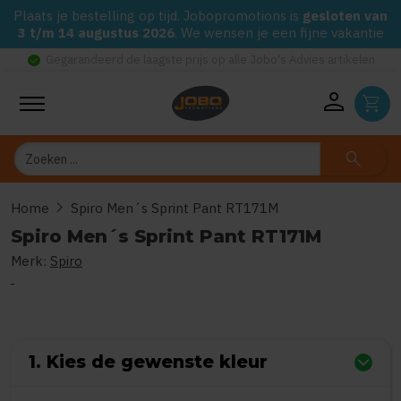
Plaats je bestelling op tijd. Jobopromotions is
gesloten van
3 t/m 14 augustus 2026
. We wensen je een fijne vakantie
check_circle
Gegarandeerd de laagste prijs op alle Jobo's Advies artikelen
person
shopping_cart
Zoeken
search
chevron_right
Home
Spiro Men´s Sprint Pant RT171M
Spiro Men´s Sprint Pant RT171M
Merk:
Spiro
0
uit
5
(Gebaseerd op 0 reviews)
1. Kies de gewenste kleur