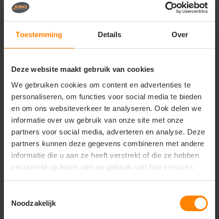
Vragen? Neem contact
op met onze
klantenservice
Toestemming
Details
Over
call
+31(0)418 511 972
Deze website maakt gebruik van cookies
mail
info@jobopromotions.nl
We gebruiken cookies om content en advertenties te
store
Bezoek onze showroom:
personaliseren, om functies voor social media te bieden
Provincialeweg 59 - Velddriel
en om ons websiteverkeer te analyseren. Ook delen we
informatie over uw gebruik van onze site met onze
partners voor social media, adverteren en analyse. Deze
Dit vind je misschien ook leuk
partners kunnen deze gegevens combineren met andere
informatie die u aan ze heeft verstrekt of die ze hebben
Items van productcarrousel
verzameld op basis van uw gebruik van hun services.
Toestemmingsselectie
Noodzakelijk