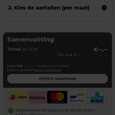
2. Kies de aantallen (per maat)
Samenvatting
€--,--
Totaal
incl.BTW
Per stuk
€ --,--
Levertijd:
5 dagen
na akkoord proefdruk
Express delivery?
Neem contact op!
OFFERTE AANVRAGEN
Gegarandeerd de laagste prijs op alle Jobo's
check
Advies artikelen