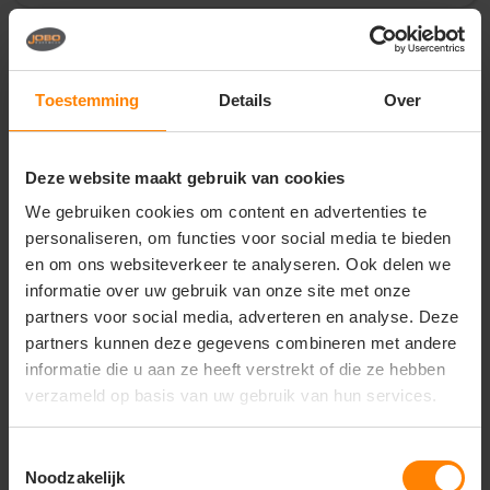
Vragen? Neem contact
op met onze
Toestemming
Details
Over
klantenservice
call
+31(0)418 511 972
Deze website maakt gebruik van cookies
mail
info@jobopromotions.nl
We gebruiken cookies om content en advertenties te
personaliseren, om functies voor social media te bieden
store
Bezoek onze showroom:
en om ons websiteverkeer te analyseren. Ook delen we
Provincialeweg 59 - Velddriel
informatie over uw gebruik van onze site met onze
partners voor social media, adverteren en analyse. Deze
partners kunnen deze gegevens combineren met andere
Dit vind je misschien ook leuk
informatie die u aan ze heeft verstrekt of die ze hebben
verzameld op basis van uw gebruik van hun services.
Items van productcarrousel
Toestemmingsselectie
Noodzakelijk