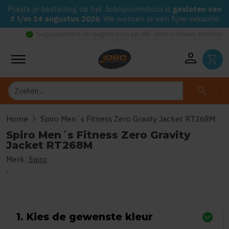
Plaats je bestelling op tijd. Jobopromotions is
gesloten van
3 t/m 14 augustus 2026
. We wensen je een fijne vakantie
check_circle
Gegarandeerd de laagste prijs op alle Jobo's Advies artikelen
person
shopping_cart
Zoeken
search
chevron_right
Home
Spiro Men´s Fitness Zero Gravity Jacket RT268M
Spiro Men´s Fitness Zero Gravity
Jacket RT268M
Merk:
Spiro
0
uit
5
(Gebaseerd op 0 reviews)
1. Kies de gewenste kleur