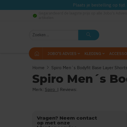
Plaats je bestelling op tij
Gegarandeerd de laagste prijs op alle Jobo's Advies
check_circle
artikelen
Zoeken
search
home
JOBO'S ADVIES
KLEDING
ACCESSO
chevron_right
Home
Spiro Men´s Bodyfit Base Layer Shor
Spiro Men´s Bo
Merk:
Spiro
| Reviews:
0
uit
5
(
Vragen? Neem contact
op met onze