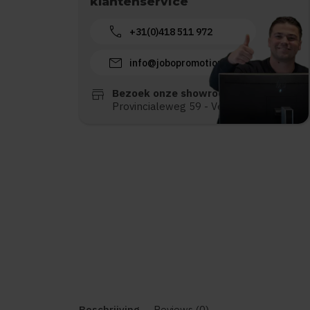
klantenservice
call
+31(0)418 511 972
mail
info@jobopromotions.nl
store
Bezoek onze showroom:
Provincialeweg 59 - Velddriel
Beschrijving
Reviews (0)