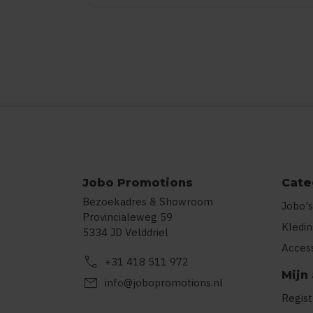
Jobo Promotions
Cate
Bezoekadres & Showroom
Jobo's
Provincialeweg 59
Kledi
5334 JD Velddriel
Acces
call
+31 418 511 972
Mijn
mail
info@jobopromotions.nl
Regis