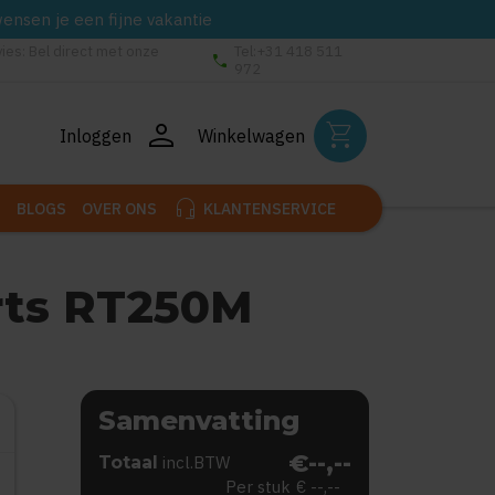
wensen je een fijne vakantie
vies: Bel direct met onze
Tel:+31 418 511
phone
972
person
shopping_cart
Inloggen
Winkelwagen
headset_mic
BLOGS
OVER ONS
KLANTENSERVICE
rts RT250M
Samenvatting
€--,--
Totaal
incl.BTW
Per stuk
€ --,--