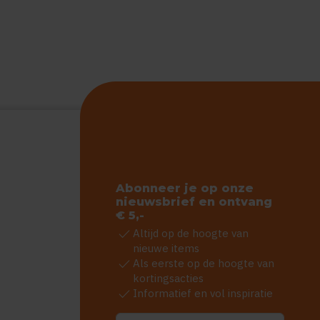
Abonneer je op onze
nieuwsbrief en ontvang
€ 5,-
check
Altijd op de hoogte van
nieuwe items
check
Als eerste op de hoogte van
kortingsacties
check
Informatief en vol inspiratie