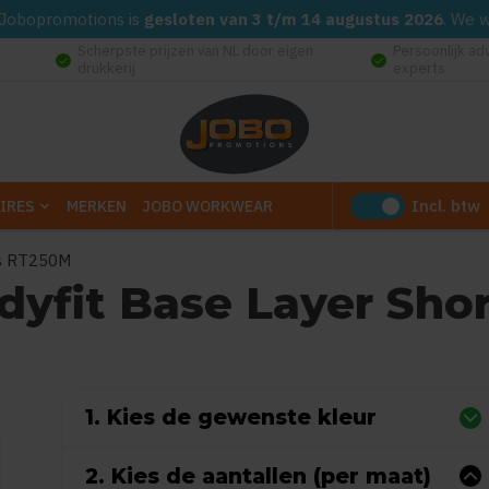
d. Jobopromotions is
gesloten van 3 t/m 14 augustus 2026
. We 
Scherpste prijzen van NL door eigen
Persoonlijk ad
check_circle
check_circle
drukkerij
experts
Incl. btw
IRES
MERKEN
JOBO WORKWEAR
ts RT250M
dyfit Base Layer Sho
Gebaseerd op 0 reviews)
1. Kies de gewenste kleur
2. Kies de aantallen (per maat)