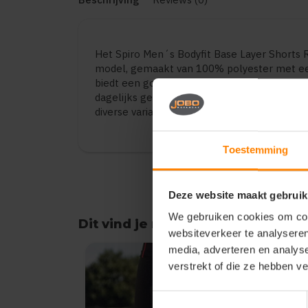
Het Spiro Men´s Bodyfit Base Layer Shorts 
model, gemaakt van 100% polyester met ee
biedt een goede balans tussen draagcomfor
dagelijks gebruik, bedrijfskleding en promot
diverse varianten en maten.
Toestemming
Deze website maakt gebruik
We gebruiken cookies om cont
Dit vind je misschien ook leuk
websiteverkeer te analyseren
Items van productcarrousel
media, adverteren en analys
verstrekt of die ze hebben v
Toestemmingsselectie