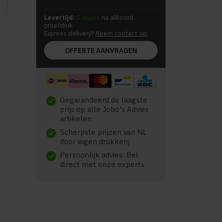
Levertijd:
5 dagen
na akkoord
proefdruk
Express delivery?
Neem contact op!
OFFERTE AANVRAGEN
Gegarandeerd de laagste
check
prijs op alle Jobo's Advies
artikelen
Scherpste prijzen van NL
check
door eigen drukkerij
Persoonlijk advies: Bel
check
direct met onze experts