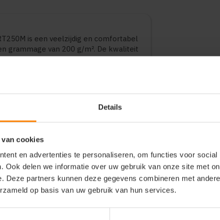
RT250M is een veelzijdig en comfortabel
n grammage van 200 g/m². De kwaliteit
t en duurzaamheid. Geschikt voor
ionele toepassingen. Verkrijgbaar in
Details
 van cookies
ent en advertenties te personaliseren, om functies voor social
. Ook delen we informatie over uw gebruik van onze site met on
e. Deze partners kunnen deze gegevens combineren met andere i
erzameld op basis van uw gebruik van hun services.