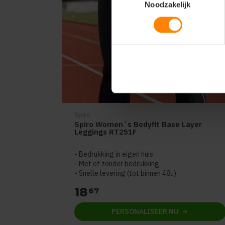
Noodzakelijk
Spiro
Spiro Women´s Bodyfit Base Layer
Leggings RT251F
Bedrukking in eigen huis
Met of zonder bedrukking
Snelle levering (tot binnen 48u)
18
67
PERSONALISEER
NU