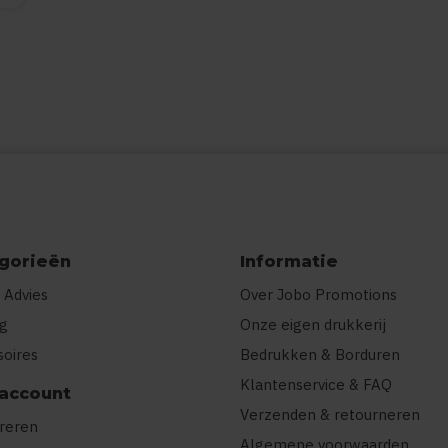
gorieën
Informatie
 Advies
Over Jobo Promotions
ng
Onze eigen drukkerij
soires
Bedrukken & Borduren
Klantenservice & FAQ
 account
Verzenden & retourneren
treren
Algemene voorwaarden