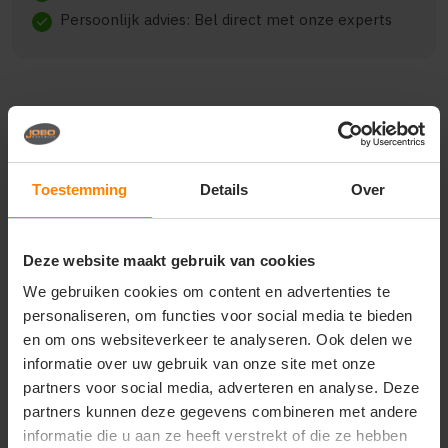
Persoonlijk advies: Bel direct met onze experts
check
Beschrijving
Reviews (0)
Toestemming
Details
Over
{"qty":3,"clr":"Deep Black","szs":{"M":3},"prnts":
[{"pp":"Voorzijde","pt":"Bedrukking","ct":"Twee
kleuren"},
Deze website maakt gebruik van cookies
{"pp":"Achterzijde","pt":"Bedrukking","ct":"Twee
kleuren"},
We gebruiken cookies om content en advertenties te
{"pp":"Linkermouw","pt":"Bedrukking","ct":"Twee
personaliseren, om functies voor social media te bieden
kleuren"}]}
en om ons websiteverkeer te analyseren. Ook delen we
informatie over uw gebruik van onze site met onze
partners voor social media, adverteren en analyse. Deze
partners kunnen deze gegevens combineren met andere
Vragen? Neem contact
informatie die u aan ze heeft verstrekt of die ze hebben