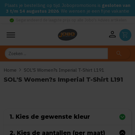
Plaats je bestelling op tijd. Jobopromotions is
gesloten van
3 t/m 14 augustus 2026
. We wensen je een fijne vakantie
check_circle
Gegarandeerd de laagste prijs op alle Jobo's Advies artikelen
person
shopping_cart
Zoeken
search
chevron_right
Home
SOL'S Women?s Imperial T-Shirt L191
SOL'S Women?s Imperial T-Shirt L191
0
uit
5
(Gebaseerd op 0 reviews)
1. Kies de gewenste kleur
2. Kies de aantallen (per maat)