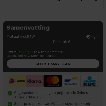
Samenvatting
€--,--
Totaal
incl.BTW
Per stuk
€ --,--
Levertijd:
5 dagen
na akkoord proefdruk
Express delivery?
Neem contact op!
OFFERTE AANVRAGEN
Gegarandeerd de laagste prijs op alle Jobo's
check
Advies artikelen
Scherpste prijzen van NL door eigen drukkerij
check