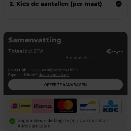
2. Kies de aantallen (per maat)
Samenvatting
€--,--
Totaal
incl.BTW
Per stuk
€ --,--
Levertijd:
5 dagen
na akkoord proefdruk
Express delivery?
Neem contact op!
OFFERTE AANVRAGEN
Gegarandeerd de laagste prijs op alle Jobo's
check
Advies artikelen