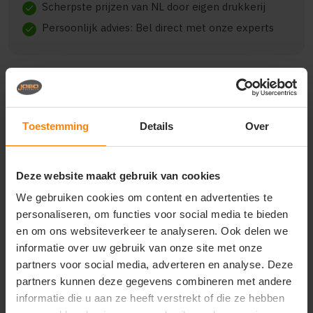
Scherpste prijzen van NL door eigen drukkerij
check
Persoonlijk advies: Bel direct met onze experts
check
Beschrijving
Reviews (0)
Toestemming
Details
Over
{"qty":7,"clr":"Black\/Red","szs":{"L":7},"prnts":
Deze website maakt gebruik van cookies
[{"pp":"Borst rechts","pt":"Bedrukking","ct":"Twee
kleuren"},
We gebruiken cookies om content en advertenties te
{"pp":"Achterzijde","pt":"Bedrukking","ct":"Twee
personaliseren, om functies voor social media te bieden
kleuren"}]}
en om ons websiteverkeer te analyseren. Ook delen we
informatie over uw gebruik van onze site met onze
partners voor social media, adverteren en analyse. Deze
partners kunnen deze gegevens combineren met andere
Vragen? Neem contact
informatie die u aan ze heeft verstrekt of die ze hebben
op met onze