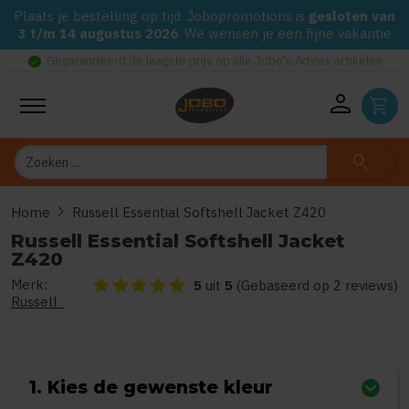
Plaats je bestelling op tijd. Jobopromotions is
gesloten van
3 t/m 14 augustus 2026
. We wensen je een fijne vakantie
check_circle
Gegarandeerd de laagste prijs op alle Jobo's Advies artikelen
person
shopping_cart
Zoeken
search
chevron_right
Home
Russell Essential Softshell Jacket Z420
Russell Essential Softshell Jacket
Z420
Merk:
De beoordeling van dit product is
5
van de 5
5
uit
5
(Gebaseerd op 2 reviews)
Russell
1. Kies de gewenste kleur