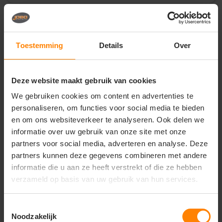
Vragen? Neem contact
op met onze
Toestemming
Details
Over
klantenservice
call
+31(0)418 511 972
Deze website maakt gebruik van cookies
mail
info@jobopromotions.nl
We gebruiken cookies om content en advertenties te
personaliseren, om functies voor social media te bieden
store
Bezoek onze showroom:
en om ons websiteverkeer te analyseren. Ook delen we
Provincialeweg 59 - Velddriel
informatie over uw gebruik van onze site met onze
partners voor social media, adverteren en analyse. Deze
partners kunnen deze gegevens combineren met andere
Dit vind je misschien ook leuk
informatie die u aan ze heeft verstrekt of die ze hebben
verzameld op basis van uw gebruik van hun services.
Items van productcarrousel
Toestemmingsselectie
Noodzakelijk