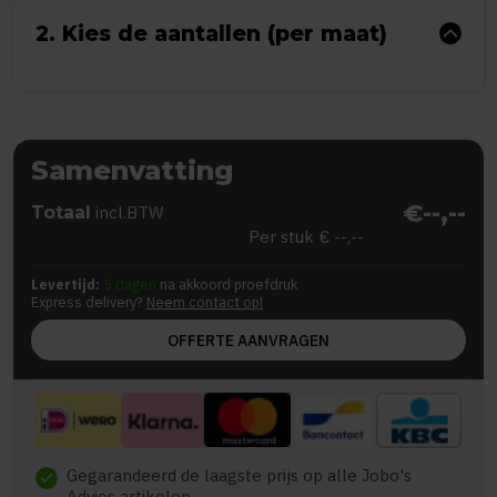
2. Kies de aantallen (per maat)
Samenvatting
€--,--
Totaal
incl.BTW
Per stuk
€ --,--
Levertijd:
5 dagen
na akkoord proefdruk
Express delivery?
Neem contact op!
OFFERTE AANVRAGEN
Gegarandeerd de laagste prijs op alle Jobo's
check
Advies artikelen