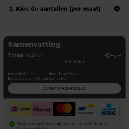
2. Kies de aantallen (per maat)
Samenvatting
€--,--
Totaal
incl.BTW
Per stuk
€ --,--
Levertijd:
5 dagen
na akkoord proefdruk
Express delivery?
Neem contact op!
OFFERTE AANVRAGEN
Gegarandeerd de laagste prijs op alle Jobo's
check
Advies artikelen