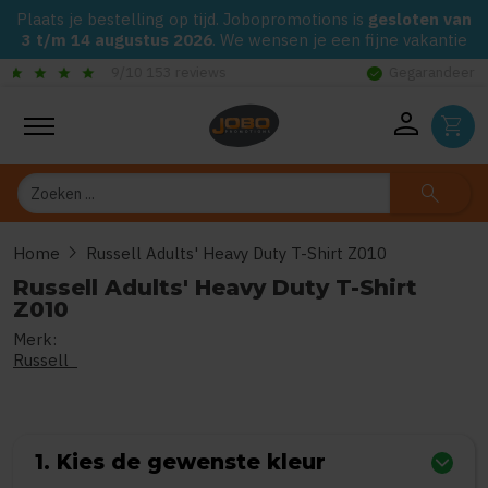
Plaats je bestelling op tijd. Jobopromotions is
gesloten van
3 t/m 14 augustus 2026
. We wensen je een fijne vakantie
check_circle
Gegarandeerd de laagste prijs op alle Jobo's Advies artikelen
person
shopping_cart
Zoeken
search
chevron_right
Home
Russell Adults' Heavy Duty T-Shirt Z010
Russell Adults' Heavy Duty T-Shirt
Z010
Merk:
0
uit
5
(Gebaseerd op 0 reviews)
Russell
1. Kies de gewenste kleur