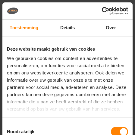
Vragen? Neem contact
op met onze
Toestemming
Details
Over
klantenservice
call
+31(0)418 511 972
Deze website maakt gebruik van cookies
mail
info@jobopromotions.nl
We gebruiken cookies om content en advertenties te
personaliseren, om functies voor social media te bieden
store
Bezoek onze showroom:
en om ons websiteverkeer te analyseren. Ook delen we
Provincialeweg 59 - Velddriel
informatie over uw gebruik van onze site met onze
partners voor social media, adverteren en analyse. Deze
partners kunnen deze gegevens combineren met andere
Dit vind je misschien ook leuk
informatie die u aan ze heeft verstrekt of die ze hebben
verzameld op basis van uw gebruik van hun services.
Items van productcarrousel
Toestemmingsselectie
Noodzakelijk