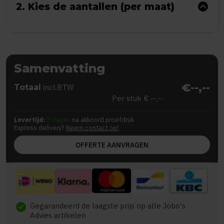
2. Kies de aantallen (per maat)
Samenvatting
€--,--
Totaal
incl.BTW
Per stuk
€ --,--
Levertijd:
5 dagen
na akkoord proefdruk
Express delivery?
Neem contact op!
OFFERTE AANVRAGEN
Gegarandeerd de laagste prijs op alle Jobo's
check
Advies artikelen