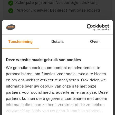
Scherpste prijzen van NL door eigen drukkerij
check
Persoonlijk advies: Bel direct met onze experts
check
Toestemming
Details
Over
Beschrijving
Reviews (0)
Deze website maakt gebruik van cookies
{"qty":15,"clr":"Black","szs":{"M":15},"prnts":
[{"pp":"Achterzijde","pt":"Borduring","ct":"Vier of
We gebruiken cookies om content en advertenties te
meer kleuren"}]}
personaliseren, om functies voor social media te bieden
en om ons websiteverkeer te analyseren. Ook delen we
informatie over uw gebruik van onze site met onze
partners voor social media, adverteren en analyse. Deze
Vragen? Neem contact
partners kunnen deze gegevens combineren met andere
op met onze
informatie die u aan ze heeft verstrekt of die ze hebben
klantenservice
verzameld op basis van uw gebruik van hun services.