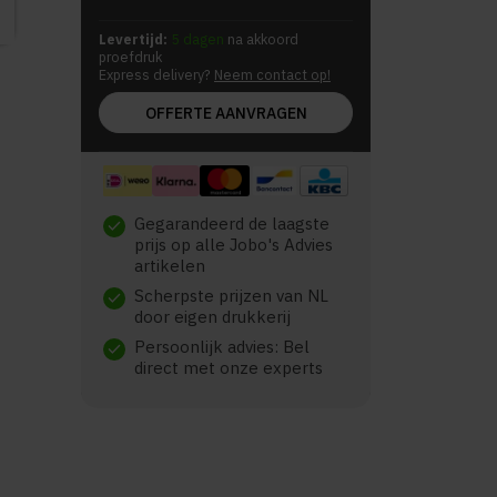
Levertijd:
5 dagen
na akkoord
proefdruk
Express delivery?
Neem contact op!
OFFERTE AANVRAGEN
Gegarandeerd de laagste
check
prijs op alle Jobo's Advies
artikelen
Scherpste prijzen van NL
check
door eigen drukkerij
Persoonlijk advies: Bel
check
direct met onze experts