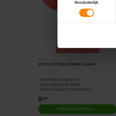
Noodzakelijk
ROLY
ROLY AUSTIN WOMAN CA6649
Bedrukking in eigen huis
Gratis digitale proefdruk
Snelle levering (tot binnen 48u)
5
57
PERSONALISEER
NU