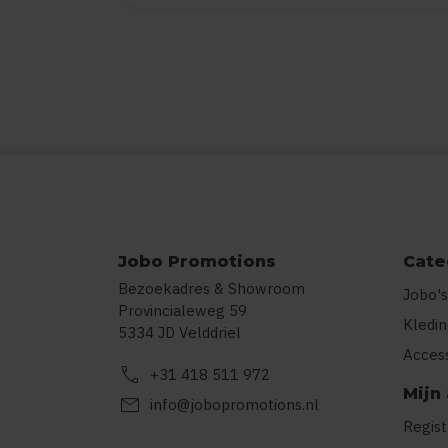
Jobo Promotions
Cate
Bezoekadres & Showroom
Jobo's
Provincialeweg 59
Kledi
5334 JD Velddriel
Acces
call
+31 418 511 972
Mijn
mail
info@jobopromotions.nl
Regis