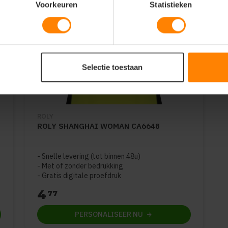
Voorkeuren
Statistieken
Selectie toestaan
ROLY
ROLY SHANGHAI WOMAN CA6648
Snelle levering (tot binnen 48u)
Met of zonder bedrukking
Gratis digitale proefdruk
4
77
PERSONALISEER
NU