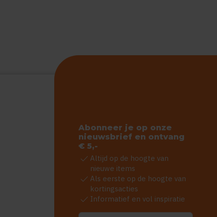
Abonneer je op onze
nieuwsbrief en ontvang
€ 5,-
check
Altijd op de hoogte van
nieuwe items
check
Als eerste op de hoogte van
kortingsacties
check
Informatief en vol inspiratie