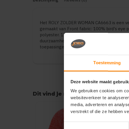
Het ROLY ZOLDER WOMAN CA6663 is een vee
gemaakt van Front fabric: 100% bird's eye p
polyester. 135 gsm.. De kwaliteit biedt een
duurzaamheid. Geschikt voor dagelijks gebru
toepassingen. Verkrijgbaar in diverse varian
Toestemming
Deze website maakt gebruik
We gebruiken cookies om cont
Dit vind je misschien ook leuk
websiteverkeer te analyseren
Items van productcarrousel
media, adverteren en analys
verstrekt of die ze hebben v
Toestemmingsselectie