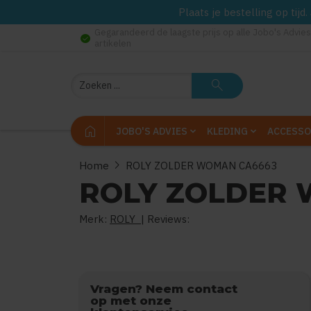
Plaats je bestelling op tij
Gegarandeerd de laagste prijs op alle Jobo's Advies
check_circle
artikelen
Zoeken
search
home
JOBO'S ADVIES
KLEDING
ACCESSO
chevron_right
Home
ROLY ZOLDER WOMAN CA6663
ROLY ZOLDER 
Merk:
ROLY
| Reviews:
0
uit
5
(
Vragen? Neem contact
op met onze