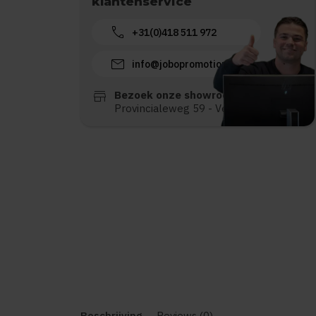
klantenservice
call
+31(0)418 511 972
mail
info@jobopromotions.nl
store
Bezoek onze showroom:
Provincialeweg 59 - Velddriel
Beschrijving
Reviews (0)