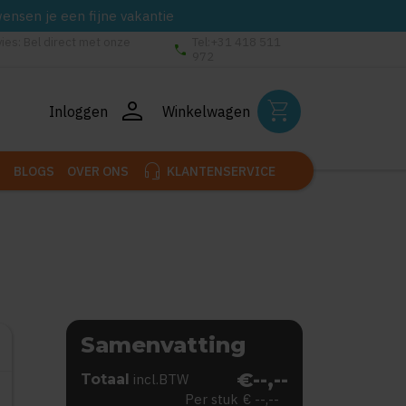
wensen je een fijne vakantie
vies: Bel direct met onze
Tel:+31 418 511
phone
972
person
shopping_cart
Inloggen
Winkelwagen
headset_mic
BLOGS
OVER ONS
KLANTENSERVICE
Samenvatting
€--,--
Totaal
incl.BTW
Per stuk
€ --,--