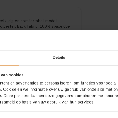
lzijdig en comfortabel model,
olyester. Back fabric: 100% space dye
 goede balans tussen draagcomfort en
ik, bedrijfskleding en promotionele
ten en maten.
Details
 van cookies
ent en advertenties te personaliseren, om functies voor social
. Ook delen we informatie over uw gebruik van onze site met on
e. Deze partners kunnen deze gegevens combineren met andere i
erzameld op basis van uw gebruik van hun services.