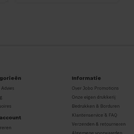
gorieën
Informatie
 Advies
Over Jobo Promotions
ng
Onze eigen drukkerij
soires
Bedrukken & Borduren
Klantenservice & FAQ
 account
Verzenden & retourneren
treren
Algemene voorwaarden