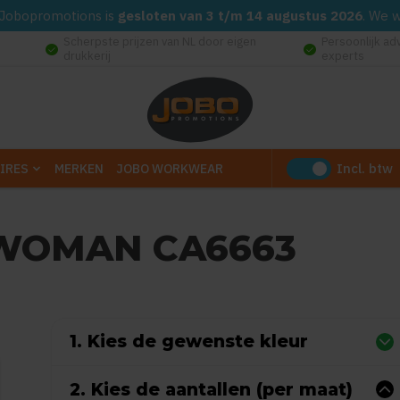
d. Jobopromotions is
gesloten van 3 t/m 14 augustus 2026
. We 
Scherpste prijzen van NL door eigen
Persoonlijk ad
check_circle
check_circle
drukkerij
experts
Incl. btw
IRES
MERKEN
JOBO WORKWEAR
WOMAN CA6663
Gebaseerd op 0 reviews)
1. Kies de gewenste kleur
2. Kies de aantallen (per maat)