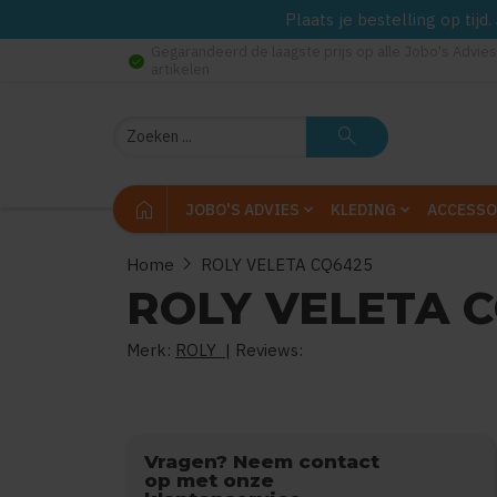
Plaats je bestelling op tij
Gegarandeerd de laagste prijs op alle Jobo's Advies
check_circle
artikelen
Zoeken
search
home
JOBO'S ADVIES
KLEDING
ACCESSO
chevron_right
Home
ROLY VELETA CQ6425
ROLY VELETA 
Merk:
ROLY
| Reviews:
0
uit
5
(
Vragen? Neem contact
op met onze