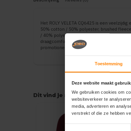
Het ROLY VELETA CQ6425 is een veelzijdig
50% cotton / 50% polyester, brushed fleec
/ 40% polyester / 5% viscose.. De kwaliteit
draagcomfort en duurzaamheid. Geschikt voor
promotionele toepassingen. Verkrijgbaar in 
Toestemming
Deze website maakt gebruik
We gebruiken cookies om cont
Dit vind je misschien ook leuk
websiteverkeer te analyseren
Items van productcarrousel
media, adverteren en analys
verstrekt of die ze hebben v
Toestemmingsselectie