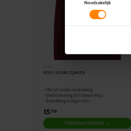
Noodzakelijk
ROLY
ROLY ULAN CQ6439
Met of zonder bedrukking
Snelle levering (tot binnen 48u)
Bedrukking in eigen huis
15
39
PERSONALISEER
NU