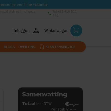
wensen je een fijne vakantie
vies: Bel direct met onze
Tel:+31 418 511
phone
972
person
shopping_cart
Inloggen
Winkelwagen
headset_mic
BLOGS
OVER ONS
KLANTENSERVICE
Samenvatting
€--,--
Totaal
incl.BTW
Per stuk
€ --,--