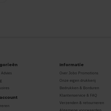
gorieën
Informatie
 Advies
Over Jobo Promotions
ng
Onze eigen drukkerij
soires
Bedrukken & Borduren
Klantenservice & FAQ
 account
Verzenden & retourneren
treren
Algemene voorwaarden