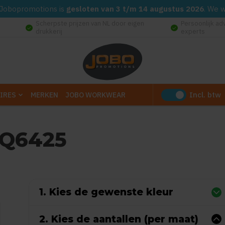
d. Jobopromotions is
gesloten van 3 t/m 14 augustus 2026
. We 
Scherpste prijzen van NL door eigen
Persoonlijk ad
check_circle
check_circle
drukkerij
experts
Incl. btw
IRES
MERKEN
JOBO WORKWEAR
CQ6425
Gebaseerd op 0 reviews)
1. Kies de gewenste kleur
2. Kies de aantallen (per maat)