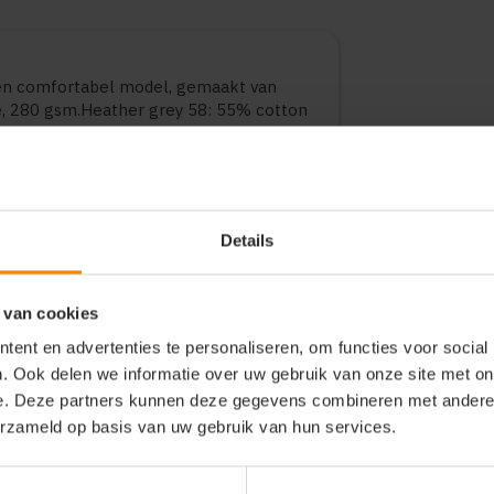
 en comfortabel model, gemaakt van
e, 280 gsm.Heather grey 58: 55% cotton
 biedt een goede balans tussen
 dagelijks gebruik, bedrijfskleding en
diverse varianten en maten.
Details
 van cookies
ent en advertenties te personaliseren, om functies voor social
. Ook delen we informatie over uw gebruik van onze site met on
e. Deze partners kunnen deze gegevens combineren met andere i
erzameld op basis van uw gebruik van hun services.