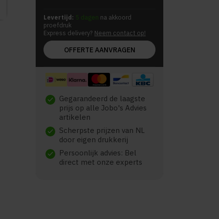
Levertijd:
5 dagen
na akkoord
proefdruk
Express delivery?
Neem contact op!
OFFERTE AANVRAGEN
Gegarandeerd de laagste
check
prijs op alle Jobo's Advies
artikelen
Scherpste prijzen van NL
check
door eigen drukkerij
Persoonlijk advies: Bel
check
direct met onze experts