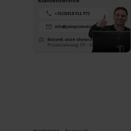
klantenservice
call
+31(0)418 511 972
mail
info@jobopromotions.nl
store
Bezoek onze showroom:
Provincialeweg 59 - Velddriel
Beschrijving
Reviews (0)