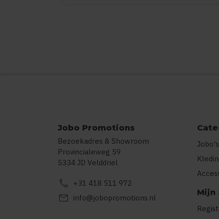
Jobo Promotions
Cate
Bezoekadres & Showroom
Jobo's
Provincialeweg 59
Kledi
5334 JD Velddriel
Acces
call
+31 418 511 972
Mijn
mail
info@jobopromotions.nl
Regis