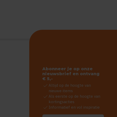
Abonneer je op onze
nieuwsbrief en ontvang
€ 5,-
check
Altijd op de hoogte van
nieuwe items
check
Als eerste op de hoogte van
kortingsacties
check
Informatief en vol inspiratie