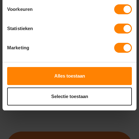
Voorkeuren
Statistieken
ROLY
ROLY
ROLY TAURI HV9317
ROLY ENIX HV9321
Marketing
Meer stuks = meer korting
Bedrukking in eigen huis
Snelle levering (tot binnen 48u)
Snelle levering (tot binnen 48u)
Bedrukking in eigen huis
Gratis digitale proefdruk
18
27
11
64
Alles toestaan
PERSONALISEER
PERSONALISEER
Selectie toestaan