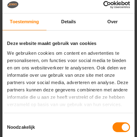
Vragen? Neem contact
op met onze
klantenservice
Toestemming
Details
Over
call
+31(0)418 511 972
Deze website maakt gebruik van cookies
mail
info@jobopromotions.nl
We gebruiken cookies om content en advertenties te
store
Bezoek onze showroom:
personaliseren, om functies voor social media te bieden
Provincialeweg 59 - Velddriel
en om ons websiteverkeer te analyseren. Ook delen we
informatie over uw gebruik van onze site met onze
partners voor social media, adverteren en analyse. Deze
Dit vind je misschien ook leuk
partners kunnen deze gegevens combineren met andere
informatie die u aan ze heeft verstrekt of die ze hebben
Items van productcarrousel
verzameld op basis van uw gebruik van hun services.
Toestemmingsselectie
Noodzakelijk