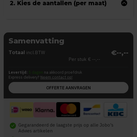
2. Kies de aantallen (per maat)
Samenvatting
€--,--
Totaal
incl.BTW
Per stuk
€ --,--
Levertijd:
5 dagen
na akkoord proefdruk
Express delivery?
Neem contact op!
OFFERTE AANVRAGEN
Gegarandeerd de laagste prijs op alle Jobo's
check
Advies artikelen