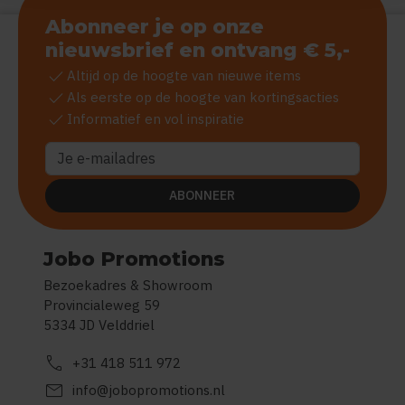
Abonneer je op onze
nieuwsbrief en ontvang € 5,-
check
Altijd op de hoogte van nieuwe items
check
Als eerste op de hoogte van kortingsacties
check
Informatief en vol inspiratie
ABONNEER
Jobo Promotions
Bezoekadres & Showroom
Provincialeweg 59
5334 JD Velddriel
call
+31 418 511 972
mail
info@jobopromotions.nl